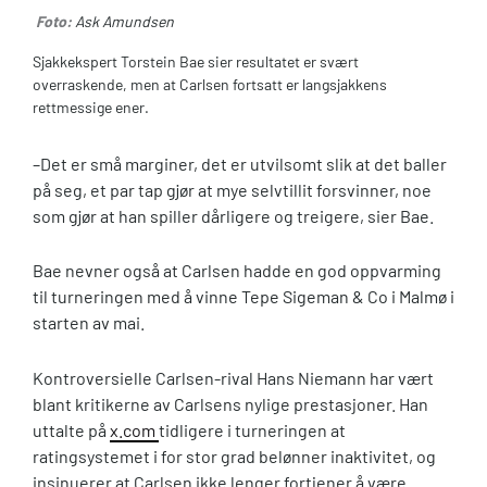
Foto:
Ask Amundsen
Sjakkekspert Torstein Bae sier resultatet er svært
overraskende, men at Carlsen fortsatt er langsjakkens
rettmessige ener.
–Det er små marginer, det er utvilsomt slik at det baller
på seg, et par tap gjør at mye selvtillit forsvinner, noe
som gjør at han spiller dårligere og treigere, sier Bae.
Bae nevner også at Carlsen hadde en god oppvarming
til turneringen med å vinne Tepe Sigeman & Co i Malmø i
starten av mai.
Kontroversielle Carlsen-rival Hans Niemann har vært
blant kritikerne av Carlsens nylige prestasjoner. Han
uttalte på
x.com
tidligere i turneringen at
ratingsystemet i for stor grad belønner inaktivitet, og
insinuerer at Carlsen ikke lenger fortjener å være