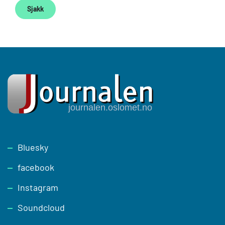
Sjakk
Footer
Bluesky
facebook
Instagram
Soundcloud