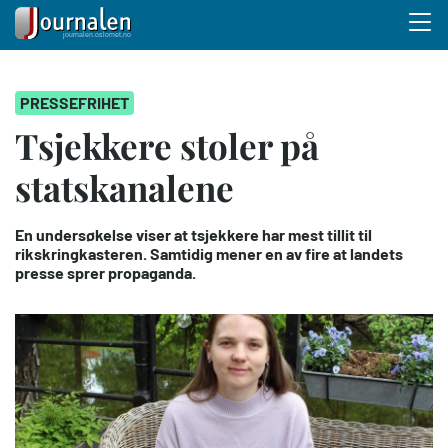
Menu 
Hopp
PRESSEFRIHET
til
hovedinnhold
Tsjekkere stoler på
statskanalene
En undersøkelse viser at tsjekkere har mest tillit til
rikskringkasteren. Samtidig mener en av fire at landets
presse sprer propaganda.