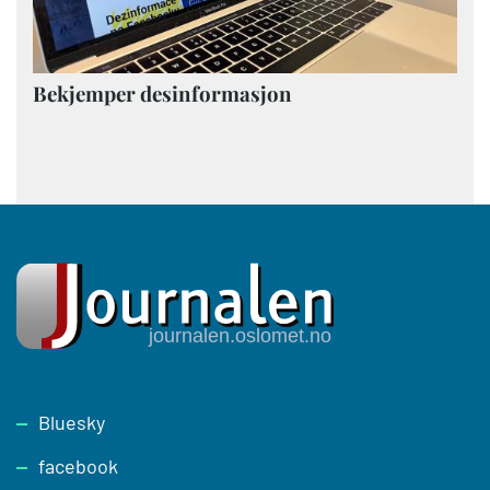
Bekjemper desinformasjon
Footer
Bluesky
facebook