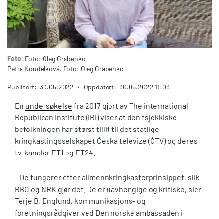
Foto:
Foto: Oleg Grabenko
Petra Koudelková. Foto: Oleg Grabenko
Publisert:
30.05.2022
/
Oppdatert:
30.05.2022 11:03
En
undersøkelse
fra 2017 gjort av The international
Republican Institute (IRI) viser at den tsjekkiske
befolkningen har størst tillit til det statlige
kringkastingsselskapet Česká televize (ČTV) og deres
tv-kanaler ET1 og ET24.
– De fungerer etter allmennkringkasterprinsippet, slik
BBC og NRK gjør det. De er uavhengige og kritiske, sier
Terje B. Englund, kommunikasjons- og
foretningsrådgiver ved Den norske ambassaden i