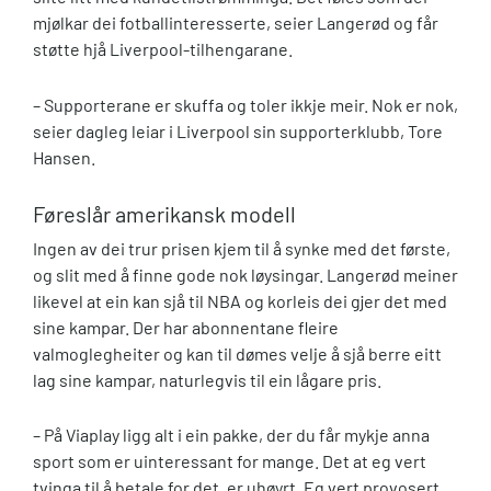
mjølkar dei fotballinteresserte, seier Langerød og får
støtte hjå Liverpool-tilhengarane.
– Supporterane er skuffa og toler ikkje meir. Nok er nok,
seier dagleg leiar i Liverpool sin supporterklubb, Tore
Hansen.
Føreslår amerikansk modell
Ingen av dei trur prisen kjem til å synke med det første,
og slit med å finne gode nok løysingar. Langerød meiner
likevel at ein kan sjå til NBA og korleis dei gjer det med
sine kampar. Der har abonnentane fleire
valmoglegheiter og kan til dømes velje å sjå berre eitt
lag sine kampar, naturlegvis til ein lågare pris.
– På Viaplay ligg alt i ein pakke, der du får mykje anna
sport som er uinteressant for mange. Det at eg vert
tvinga til å betale for det, er uhøyrt. Eg vert provosert,