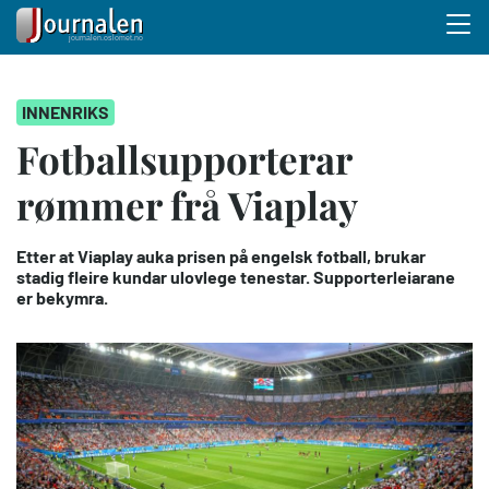
Menu 
Hopp
INNENRIKS
til
hovedinnhold
Fotballsupporterar
rømmer frå Viaplay
Etter at Viaplay auka prisen på engelsk fotball, brukar
stadig fleire kundar ulovlege tenestar. Supporterleiarane
er bekymra.