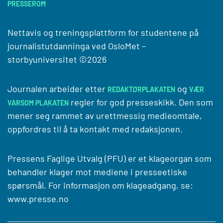
PRESSEROM
Nettavis og treningsplattform for studentene på
journalistutdanninga ved
OsloMet –
storbyuniversitet
©2026
Journalen arbeider etter
og
REDAKTØRPLAKATEN
VÆR
regler for god presseskikk. Den som
VARSOM PLAKATEN
mener seg rammet av urettmessig medieomtale,
oppfordres til å ta kontakt med redaksjonen.
Pressens Faglige Utvalg (PFU) er et klageorgan som
behandler klager mot mediene i presseetiske
spørsmål. For informasjon om klageadgang, se:
www.presse.no