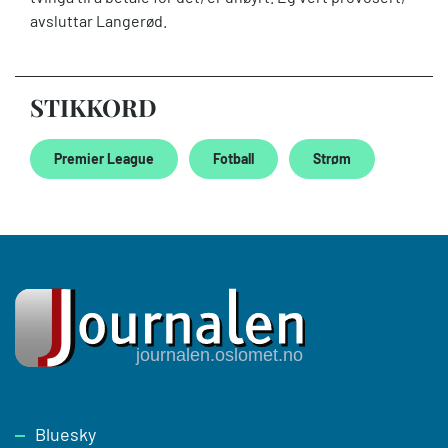
avsluttar Langerød.
STIKKORD
Premier League
Fotball
Strøm
Footer
Bluesky