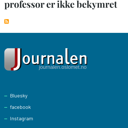
professor er ikke bekymret
Footer
Bluesky
facebook
Instagram