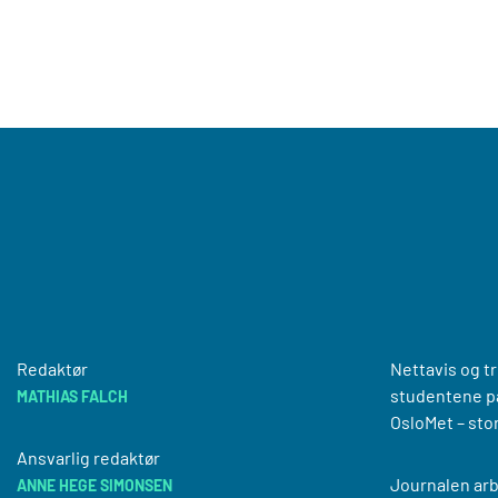
Redaktør
Nettavis og t
studentene på
MATHIAS FALCH
OsloMet – sto
Ansvarlig redaktør
Journalen arb
ANNE HEGE SIMONSEN