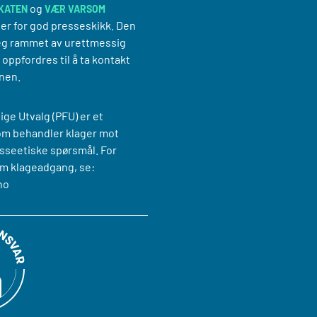
og
KATEN
VÆR VARSOM
er for god presseskikk. Den
g rammet av urettmessig
oppfordres til å ta kontakt
nen.
ige Utvalg (PFU) er et
om behandler klager mot
sseetiske spørsmål. For
m klageadgang, se:
no