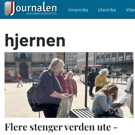
Main navigation
Innenriks
Utenriks
Vid
Hopp
hjernen
til
hovedinnhold
Flere stenger verden ute -