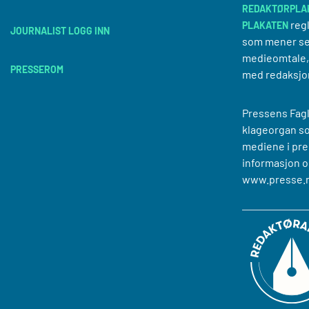
REDAKTØRPLA
regl
PLAKATEN
JOURNALIST LOGG INN
som mener se
medieomtale, 
PRESSEROM
med redaksjo
Pressens Fagl
klageorgan s
mediene i pre
informasjon o
www.presse.