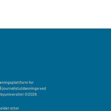
reningsplattform for
 journalistutdanninga ved
rbyuniversitet
©2026
eider etter