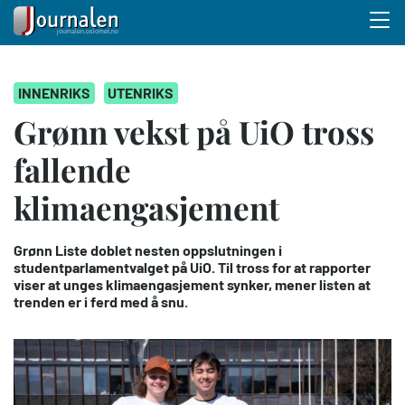
Menu 
Hopp
INNENRIKS
UTENRIKS
til
hovedinnhold
Grønn vekst på UiO tross
fallende
klimaengasjement
Grønn Liste doblet nesten oppslutningen i
studentparlamentvalget på UiO. Til tross for at rapporter
viser at unges klimaengasjement synker, mener listen at
trenden er i ferd med å snu.