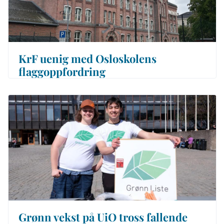
KrF uenig med Osloskolens
flaggoppfordring
Grønn vekst på UiO tross fallende