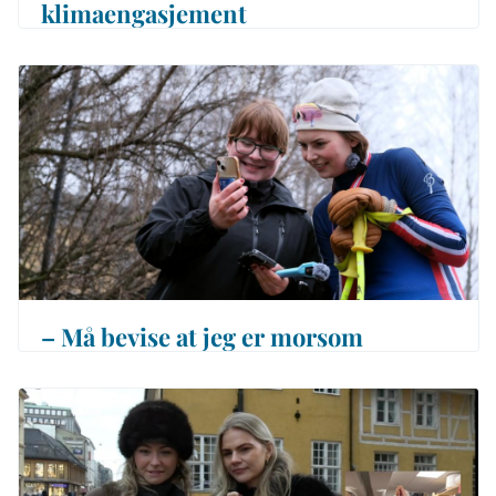
klimaengasjement
– Må bevise at jeg er morsom