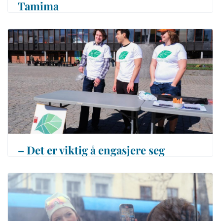
Tamima
– Det er viktig å engasjere seg