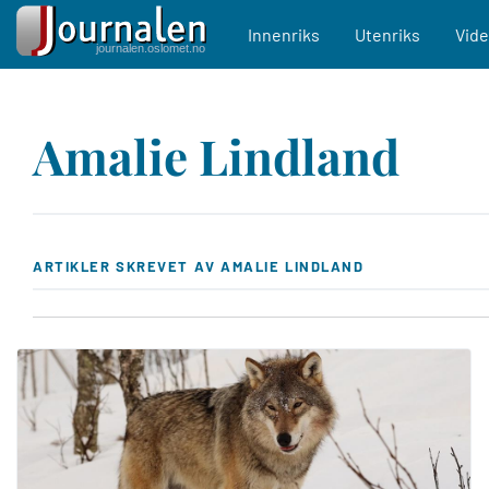
Main navigation
Innenriks
Utenriks
Vid
Hopp
til
Amalie Lindland
hovedinnhold
ARTIKLER SKREVET AV AMALIE LINDLAND