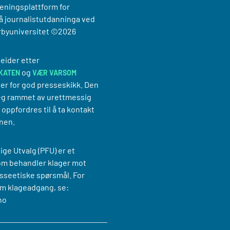
reningsplattform for
 journalistutdanninga ved
rbyuniversitet
©2026
eider etter
og
KATEN
VÆR VARSOM
er for god presseskikk. Den
g rammet av urettmessig
oppfordres til å ta kontakt
nen.
ige Utvalg (PFU) er et
om behandler klager mot
sseetiske spørsmål. For
m klageadgang, se:
no