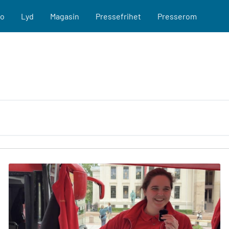
eo
Lyd
Magasin
Pressefrihet
Presserom