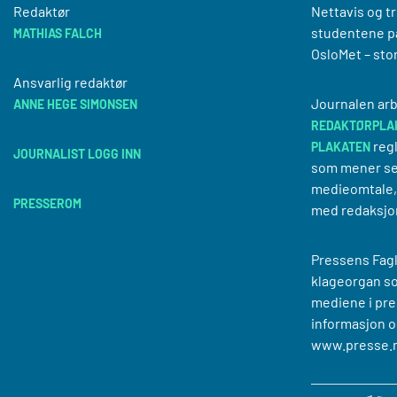
Redaktør
Nettavis og t
studentene på
MATHIAS FALCH
OsloMet – sto
Ansvarlig redaktør
Journalen arb
ANNE HEGE SIMONSEN
REDAKTØRPLA
regl
PLAKATEN
JOURNALIST LOGG INN
som mener se
medieomtale, 
PRESSEROM
med redaksjo
Pressens Fagl
klageorgan s
mediene i pre
informasjon o
www.presse.