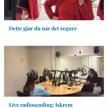
Dette gjør du når det regner
Live radiosending: Iskrem