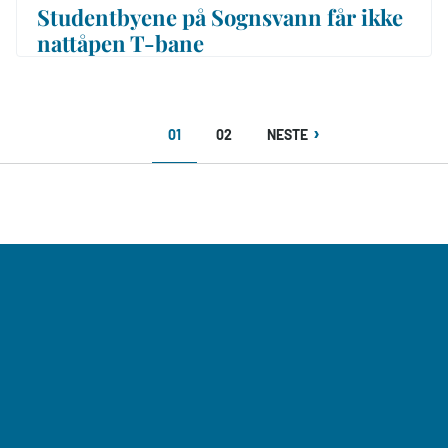
Studentbyene på Sognsvann får ikke
nattåpen T-bane
NÅVÆRENDE
SIDE
NESTE
01
02
NESTE
SIDE
SIDE