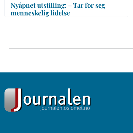
Nyåpnet utstilling: – Tar for seg
menneskelig lidelse
Sider