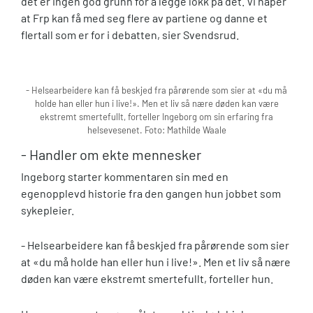
det er ingen god grunn for å legge lokk på det. Vi håper
at Frp kan få med seg flere av partiene og danne et
flertall som er for i debatten, sier Svendsrud.
- Helsearbeidere kan få beskjed fra pårørende som sier at «du må
holde han eller hun i live!». Men et liv så nære døden kan være
ekstremt smertefullt, forteller Ingeborg om sin erfaring fra
helsevesenet. Foto: Mathilde Waale
- Handler om ekte mennesker
Ingeborg starter kommentaren sin med en
egenopplevd historie fra den gangen hun jobbet som
sykepleier.
- Helsearbeidere kan få beskjed fra pårørende som sier
at «du må holde han eller hun i live!». Men et liv så nære
døden kan være ekstremt smertefullt, forteller hun.