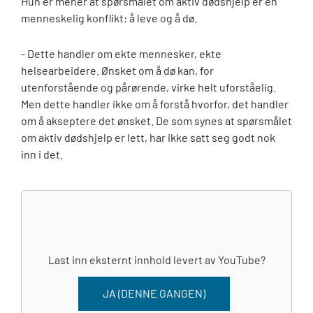
Hun er mener at spørsmålet om aktiv dødshjelp er en
menneskelig konflikt: å leve og å dø.
- Dette handler om ekte mennesker, ekte
helsearbeidere. Ønsket om å dø kan, for
utenforstående og pårørende, virke helt uforståelig.
Men dette handler ikke om å forstå hvorfor, det handler
om å akseptere det ønsket. De som synes at spørsmålet
om aktiv dødshjelp er lett, har ikke satt seg godt nok
inn i det.
Last inn eksternt innhold levert av
YouTube
?
JA (DENNE GANGEN)