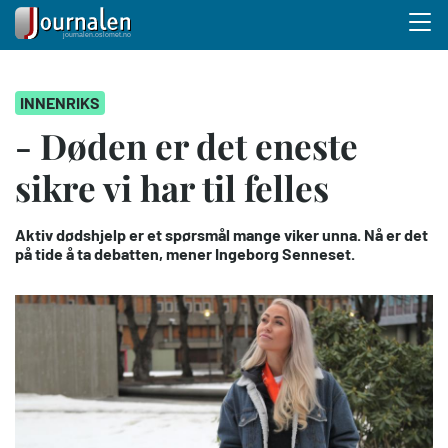
Menu 
Hopp
INNENRIKS
til
hovedinnhold
- Døden er det eneste
sikre vi har til felles
Aktiv dødshjelp er et spørsmål mange viker unna. Nå er det
på tide å ta debatten, mener Ingeborg Senneset.