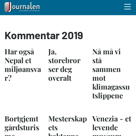
Menu 
Hopp
Kommentar 2019
til
hovedinnhold
Har også
Ja,
Nå må vi
Nepal et
storebror
stå
miljøansva
ser deg
sammen
r?
overalt
mot
klimagassu
tslippene
Bortgjemt
Mesterskap
Venezia - et
gårdsturis
ets
levende