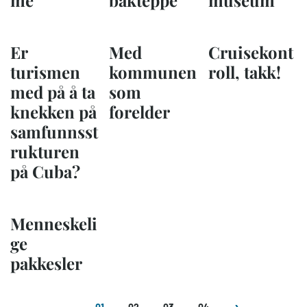
me
bakteppe
museum
Er
Med
Cruisekont
turismen
kommunen
roll, takk!
med på å ta
som
knekken på
forelder
samfunnsst
rukturen
på Cuba?
Menneskeli
ge
pakkesler
Sider