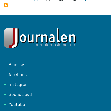
01
02
03
04
Footer
Bluesky
facebook
Instagram
Soundcloud
Youtube