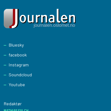
Footer
Bluesky
facebook
Instagram
Soundcloud
Youtube
Redaktør
MATHIAS FALCH