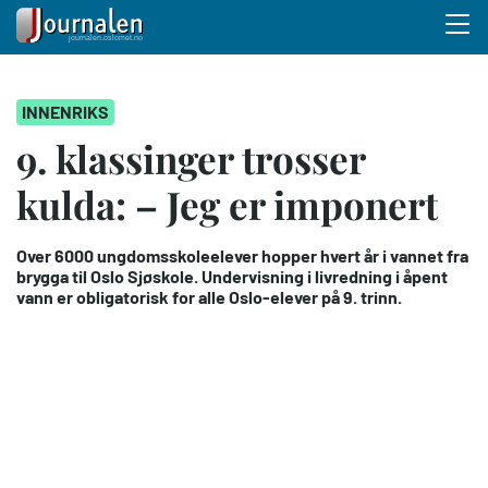
Menu 
Hopp
INNENRIKS
til
hovedinnhold
9. klassinger trosser
kulda: – Jeg er imponert
Over 6000 ungdomsskoleelever hopper hvert år i vannet fra
brygga til Oslo Sjøskole. Undervisning i livredning i åpent
vann er obligatorisk for alle Oslo-elever på 9. trinn.