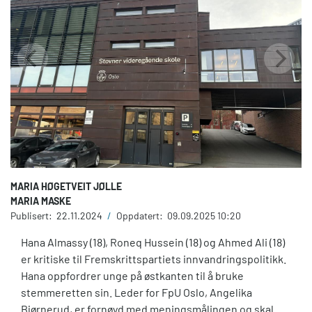
MARIA HØGETVEIT JØLLE
MARIA MASKE
Publisert:
22.11.2024
/
Oppdatert:
09.09.2025 10:20
Hana Almassy (18), Roneq Hussein (18) og Ahmed Ali (18)
er kritiske til Fremskrittspartiets innvandringspolitikk.
Hana oppfordrer unge på østkanten til å bruke
stemmeretten sin. Leder for FpU Oslo, Angelika
Bjørnerud, er fornøyd med meningsmålingen og skal