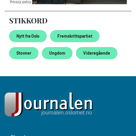
STIKKORD
Nytt fra Oslo
Fremskrittspartiet
Stovner
Ungdom
Videregående