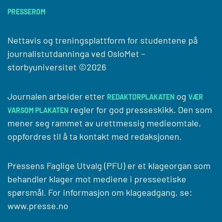
PRESSEROM
Nettavis og treningsplattform for studentene på
journalistutdanninga ved
OsloMet –
storbyuniversitet
©2026
Journalen arbeider etter
og
REDAKTØRPLAKATEN
VÆR
regler for god presseskikk. Den som
VARSOM PLAKATEN
mener seg rammet av urettmessig medieomtale,
oppfordres til å ta kontakt med redaksjonen.
Pressens Faglige Utvalg (PFU) er et klageorgan som
behandler klager mot mediene i presseetiske
spørsmål. For informasjon om klageadgang, se:
www.presse.no