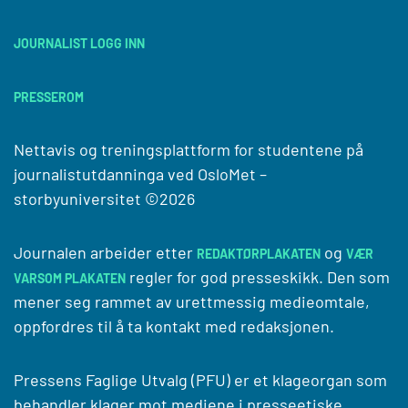
JOURNALIST LOGG INN
PRESSEROM
Nettavis og treningsplattform for studentene på
journalistutdanninga ved
OsloMet –
storbyuniversitet
©2026
Journalen arbeider etter
og
REDAKTØRPLAKATEN
VÆR
regler for god presseskikk. Den som
VARSOM PLAKATEN
mener seg rammet av urettmessig medieomtale,
oppfordres til å ta kontakt med redaksjonen.
Pressens Faglige Utvalg (PFU) er et klageorgan som
behandler klager mot mediene i presseetiske