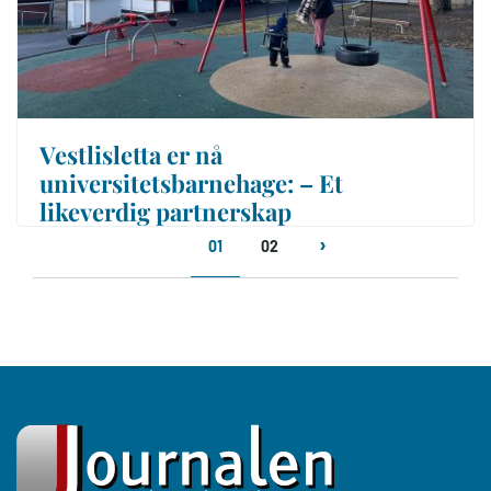
Vestlisletta er nå
universitetsbarnehage: – Et
likeverdig partnerskap
Sider
01
02