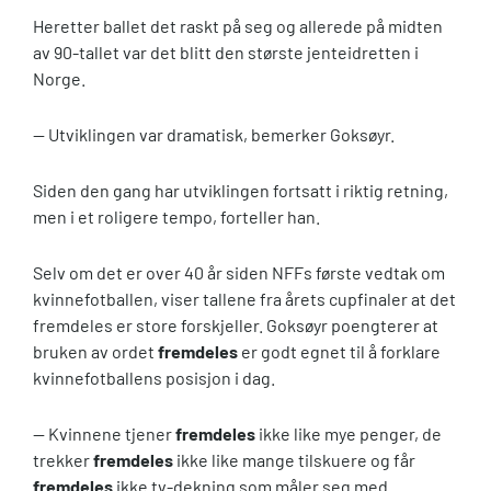
Heretter ballet det raskt på seg og allerede på midten
av 90-tallet var det blitt den største jenteidretten i
Norge.
— Utviklingen var dramatisk, bemerker Goksøyr.
Siden den gang har utviklingen fortsatt i riktig retning,
men i et roligere tempo, forteller han.
Selv om det er over 40 år siden NFFs første vedtak om
kvinnefotballen, viser tallene fra årets cupfinaler at det
fremdeles er store forskjeller. Goksøyr poengterer at
bruken av ordet
fremdeles
er godt egnet til å forklare
kvinnefotballens posisjon i dag.
— Kvinnene tjener
fremdeles
ikke like mye penger, de
trekker
fremdeles
ikke like mange tilskuere og får
fremdeles
ikke tv-dekning som måler seg med