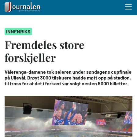
Menu 
Hopp
INNENRIKS
til
hovedinnhold
Fremdeles store
forskjeller
Vålerenga-damene tok seieren under søndagens cupfinale
på Ullevål. Drøyt 3000 tilskuere hadde møtt opp på stadion,
til tross for at det i forkant var solgt nesten 5000 billetter.