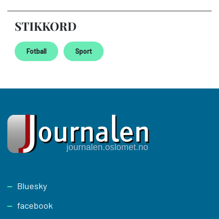
STIKKORD
Fotball
Sport
Footer
Bluesky
facebook