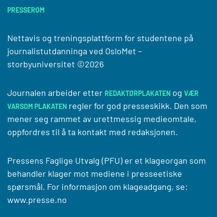
PRESSEROM
Nettavis og treningsplattform for studentene på
journalistutdanninga ved
OsloMet –
storbyuniversitet
©2026
Journalen arbeider etter
og
REDAKTØRPLAKATEN
VÆR
regler for god presseskikk. Den som
VARSOM PLAKATEN
mener seg rammet av urettmessig medieomtale,
oppfordres til å ta kontakt med redaksjonen.
Pressens Faglige Utvalg (PFU) er et klageorgan som
behandler klager mot mediene i presseetiske
spørsmål. For informasjon om klageadgang, se:
www.presse.no