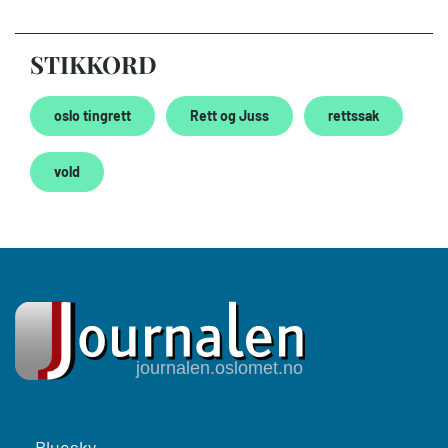
STIKKORD
oslo tingrett
Rett og Juss
rettssak
vold
Footer
Bluesky