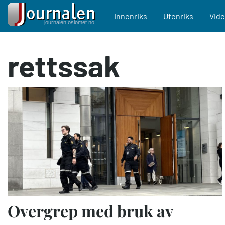
Main navigation
Innenriks
Utenriks
Vid
Hopp
rettssak
til
hovedinnhold
Overgrep med bruk av