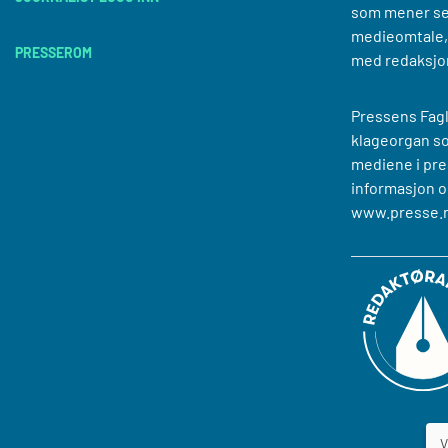
som mener se
medieomtale, 
PRESSEROM
med redaksjo
Pressens Fagl
klageorgan s
mediene i pre
informasjon o
www.presse.
V