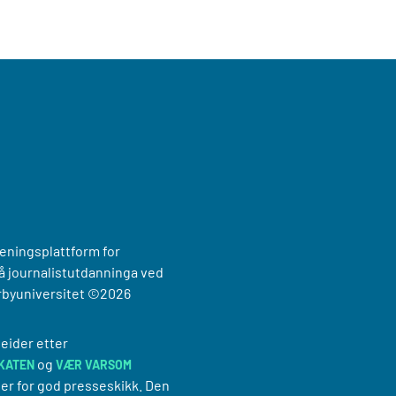
reningsplattform for
 journalistutdanninga ved
rbyuniversitet
©2026
eider etter
og
KATEN
VÆR VARSOM
er for god presseskikk. Den