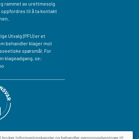
g rammet av urettmessig
oppfordres til å ta kontakt
nen.
ige Utvalg (PFU) er et
om behandler klager mot
sseetiske spørsmål. For
m klageadgang, se:
no
i bruker informasjonskapsler og behandler personopplysninger til