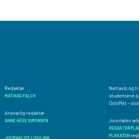
Redaktør
Nettavis og t
studentene på
MATHIAS FALCH
OsloMet – sto
Ansvarlig redaktør
Journalen arb
ANNE HEGE SIMONSEN
REDAKTØRPLA
regl
PLAKATEN
JOURNALIST LOGG INN