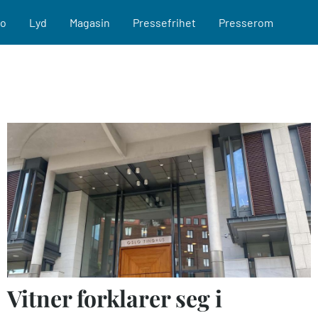
eo
Lyd
Magasin
Pressefrihet
Presserom
Vitner forklarer seg i