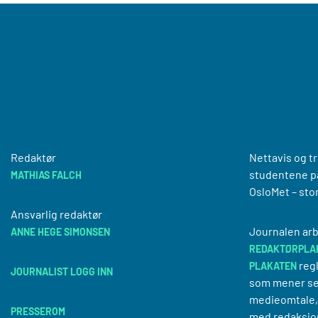
Redaktør
Nettavis og t
studentene på
MATHIAS FALCH
OsloMet – sto
Ansvarlig redaktør
Journalen arb
ANNE HEGE SIMONSEN
REDAKTØRPLA
regl
PLAKATEN
JOURNALIST LOGG INN
som mener se
medieomtale, 
PRESSEROM
med redaksjo