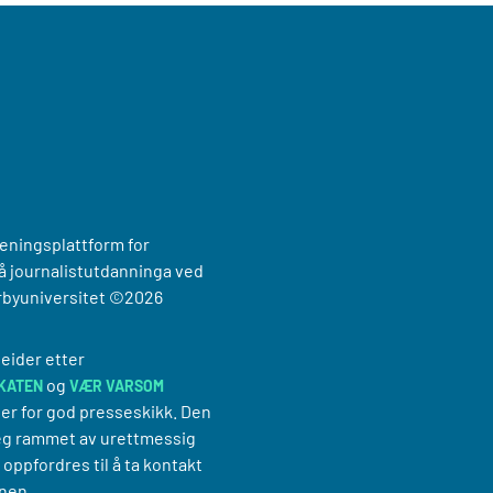
reningsplattform for
 journalistutdanninga ved
rbyuniversitet
©2026
eider etter
og
KATEN
VÆR VARSOM
er for god presseskikk. Den
g rammet av urettmessig
oppfordres til å ta kontakt
nen.