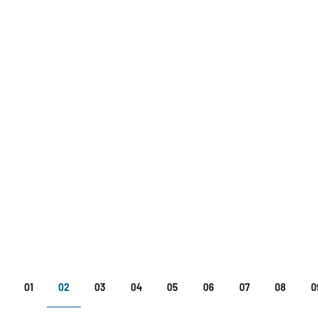
SIDE
NÅVÆRENDE
SIDE
SIDE
SIDE
SIDE
SIDE
SIDE
S
01
02
03
04
05
06
07
08
0
SIDE