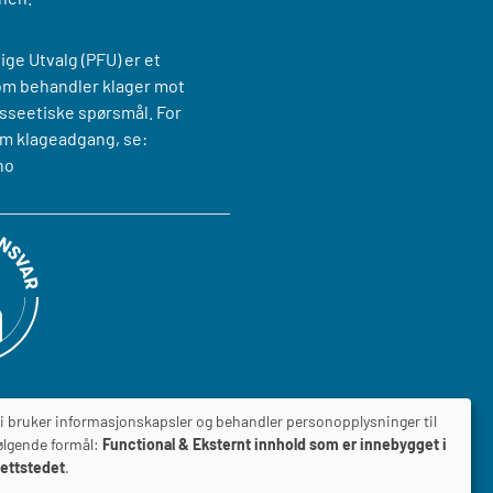
ige Utvalg (PFU) er et
om behandler klager mot
sseetiske spørsmål. For
m klageadgang, se:
no
i bruker informasjonskapsler og behandler personopplysninger til
ølgende formål:
Functional & Eksternt innhold som er innebygget i
ettstedet
.
ILGJENGELIGHETSERKLÆRING