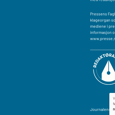
Pressens Fagl
klageorgan s
mediene i pre
informasjon o
www.presse.
V
f
n
Journalens
T