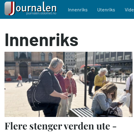
Main navigation
Innenriks
Utenriks
Vid
Hopp
Innenriks
til
hovedinnhold
Flere stenger verden ute -