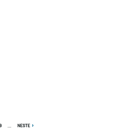
IDE
NESTE
…
9
NESTE
SIDE