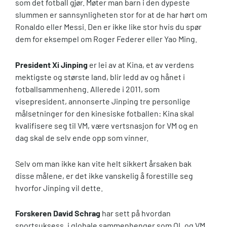
som det fotball gjør. Møter man barn i den dypeste
slummen er sannsynligheten stor for at de har hørt om
Ronaldo eller Messi. Den er ikke like stor hvis du spør
dem for eksempel om Roger Federer eller Yao Ming.
President Xi Jinping
er lei av at Kina, et av verdens
mektigste og største land, blir ledd av og hånet i
fotballsammenheng. Allerede i 2011, som
visepresident, annonserte Jinping tre personlige
målsetninger for den kinesiske fotballen: Kina skal
kvalifisere seg til VM, være vertsnasjon for VM og en
dag skal de selv ende opp som vinner.
Selv om man ikke kan vite helt sikkert årsaken bak
disse målene, er det ikke vanskelig å forestille seg
hvorfor Jinping vil dette.
Forskeren David Schrag
har sett på hvordan
sportsuksess, i globale sammenhenger som OL og VM,