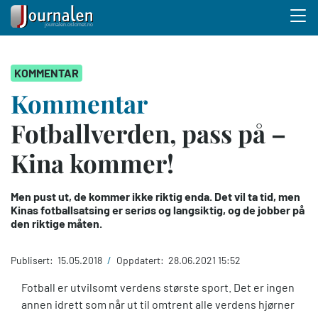
Menu 
Hopp
KOMMENTAR
til
hovedinnhold
Kommentar
Fotballverden, pass på –
Kina kommer!
Men pust ut, de kommer ikke riktig enda. Det vil ta tid, men
Kinas fotballsatsing er seriøs og langsiktig, og de jobber på
den riktige måten.
Publisert:
15.05.2018
/
Oppdatert:
28.06.2021 15:52
Fotball er utvilsomt verdens største sport. Det er ingen
annen idrett som når ut til omtrent alle verdens hjørner