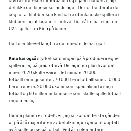
større interesse for fotballen og ligaen i landet, hjalp
det ikke det kinesiske landslaget. Derfor bestemte de
seg for at klubber kun kan ha tre utenlandske spillere i
klubben, og at lagene til enhver tid måtte ha minst en
U23-spiller fra Kina på banen.
Dette er likevel langt fra det eneste de har gjort.
Kina har også
styrket satsningen på å produsere egne
spillere, og på grasrotnivå. De laget en plan hvor det
innen 2020 skulle være i det minste 20 000
fotballtreningssenter, 70 000 flere fotballbaner, 10 000
flere trenere, 20 000 skoler som spesialiserte seg i
fotball og 50 millioner kinesere som skulle spille fotball
regelmessig.
Denne planen er todelt, vil jeg si. For det første går den
ut på å få majoriteten av befolkningen genuint opptatt
av å spille og se på fotball. Ved å implementere