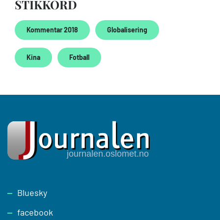
STIKKORD
Kommentar 2018
Globalisering
Kina
Fotball
Footer
Bluesky
facebook