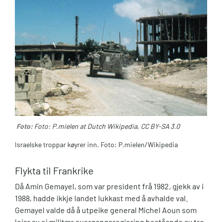
Foto:
Foto: P.mielen at Dutch Wikipedia, CC BY-SA 3.0
Israelske troppar køyrer inn. Foto: P.mielen/Wikipedia
Flykta til Frankrike
Då Amin Gemayel, som var president frå 1982, gjekk av i
1988, hadde ikkje landet lukkast med å avhalde val.
Gemayel valde då å utpeike general Michel Aoun som
leiar av ei militær overgangsregjering beståande av tre