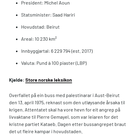
President: Michel Aoun
Statsminister: Saad Hariri
Hovudstad: Beirut
Areal: 10 230 km²
Innbyggjartal: 6 229 794 (est. 2017)
Valuta: Pund à 100 piaster (LBP)
Kjelde:
Store norske leksikon
Overfallet på ein buss med palestinarar i Aust-Beirut
den 13. april 1975, reknast som den utløysande årsaka til
krigen. Attentatet skal ha vore hevn for eit angrep på
livvaktane til Pierre Gemayel, som var leiaren for det
kristne partiet Kataeb. Dagen etter bussangrepet braut
det ut fleire kampar i hovudstaden.