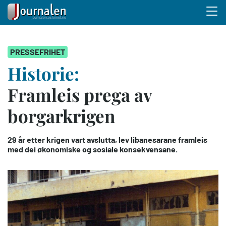
Menu 
Hopp
PRESSEFRIHET
til
hovedinnhold
Historie:
Framleis prega av
borgarkrigen
29 år etter krigen vart avslutta, lev libanesarane framleis
med dei økonomiske og sosiale konsekvensane.