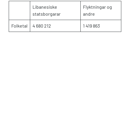
Libanesiske
Flyktningar og
statsborgarar
andre
Folketal
4 680 212
1 419 863