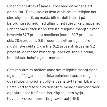
Libanon er eitt av få land i verda med eit konsosiert
demokrati. Det vil seie at kvar etnisitet og religion har
sine eigne parti, og makta blir fordelt basert på
befolkingsstorleik med tilhørigheit i dei ulike gruppene.
Landet har Midtaustens største religiøse mangfald med
høvesvis 57,7 prosent muslimar (sunni 28,7 prosent,
shia 28,4 prosent, 0,6 prosent alawitter og mindre
muslimske sekter), kristne 36,2 prosent, drusarar 5,2
prosent, og resten mindre grupper av jødar, hinduar,
buddhistar, baha'i og mormonarar.
Som resultat av mellom anna det religiøse mangfaldet
og den påfølgjande politiske polariseringa, er religion
og religiøs tilhørigheit blitt eit sensitivt tema i Libanon.
Dette vert forsterkja av den store mengda innvandrarar
og flyktningar frå Palestina. Migrasjonen byrja i
hovudsak etter oppreittinga av Israel i 1948.