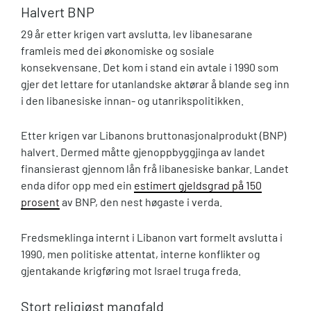
Halvert BNP
29 år etter krigen vart avslutta, lev libanesarane
framleis med dei økonomiske og sosiale
konsekvensane. Det kom i stand ein avtale i 1990 som
gjer det lettare for utanlandske aktørar å blande seg inn
i den libanesiske innan- og utanrikspolitikken.
Etter krigen var Libanons bruttonasjonalprodukt (BNP)
halvert. Dermed måtte gjenoppbyggjinga av landet
finansierast gjennom lån frå libanesiske bankar. Landet
enda difor opp med ein
estimert gjeldsgrad på 150
prosent
av BNP, den nest høgaste i verda.
Fredsmeklinga internt i Libanon vart formelt avslutta i
1990, men politiske attentat, interne konflikter og
gjentakande krigføring mot Israel truga freda.
Stort religiøst mangfald