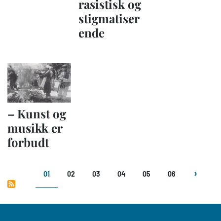
rasistisk og
stigmatiser
ende
– Kunst og
musikk er
forbudt
Sider
01
02
03
04
05
06