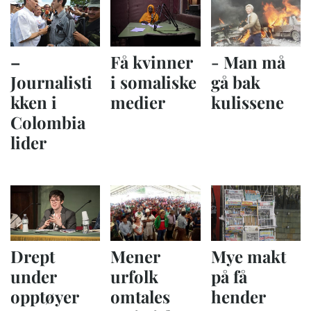
–
Få kvinner
- Man må
Journalisti
i somaliske
gå bak
kken i
medier
kulissene
Colombia
lider
Drept
Mener
Mye makt
under
urfolk
på få
opptøyer
omtales
hender