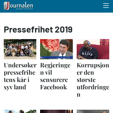
Menu 
Hopp
Pressefrihet 2019
til
hovedinnhold
Undersøker
Regjeringe
Korrupsjon
pressefrihe
n vil
er den
tens kår i
sensurere
største
syv land
Facebook
utfordringe
n