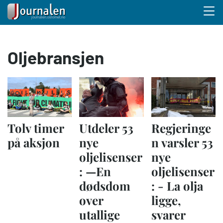
Menu 
Hopp
Oljebransjen
til
hovedinnhold
Tolv timer
Utdeler 53
Regjeringe
på aksjon
nye
n varsler 53
oljelisenser
nye
: —En
oljelisenser
dødsdom
: - La olja
over
ligge,
utallige
svarer