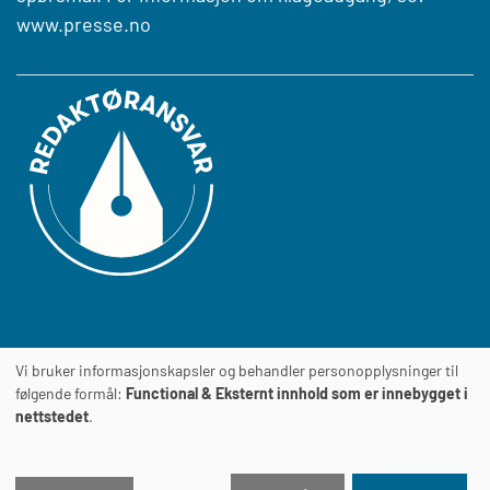
www.presse.no
Vi bruker informasjonskapsler og behandler personopplysninger til
Journalens
TILGJENGELIGHETSERKLÆRING
følgende formål:
Functional & Eksternt innhold som er innebygget i
nettstedet
.