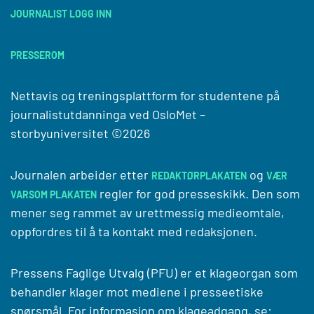
JOURNALIST LOGG INN
PRESSEROM
Nettavis og treningsplattform for studentene på
journalistutdanninga ved
OsloMet –
storbyuniversitet
©2026
Journalen arbeider etter
og
REDAKTØRPLAKATEN
VÆR
regler for god presseskikk. Den som
VARSOM PLAKATEN
mener seg rammet av urettmessig medieomtale,
oppfordres til å ta kontakt med redaksjonen.
Pressens Faglige Utvalg (PFU) er et klageorgan som
behandler klager mot mediene i presseetiske
spørsmål. For informasjon om klageadgang, se: