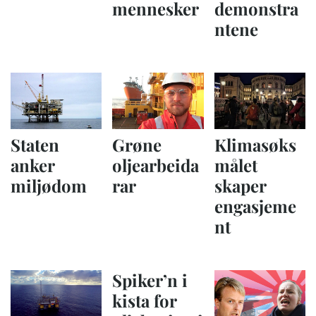
mennesker
demonstra
ntene
Staten
Grøne
Klimasøks
anker
oljearbeida
målet
miljødom
rar
skaper
engasjeme
nt
Spiker’n i
kista for