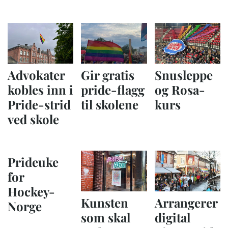
Advokater
Gir gratis
Snusleppe
kobles inn i
pride-flagg
og Rosa-
Pride-strid
til skolene
kurs
ved skole
Prideuke
for
Hockey-
Kunsten
Arrangerer
Norge
som skal
digital