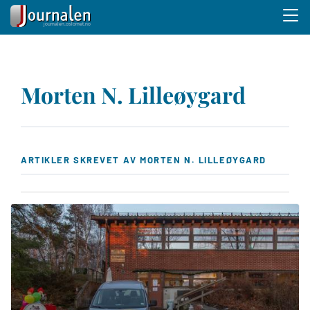
Menu 
Hopp
til
Morten N. Lilleøygard
hovedinnhold
ARTIKLER SKREVET AV MORTEN N. LILLEØYGARD