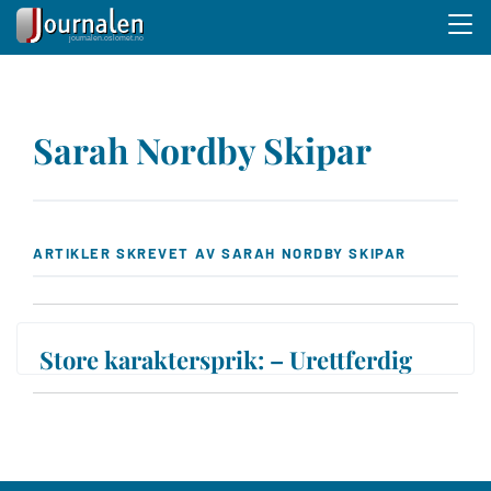
Menu 
Hopp
til
Sarah Nordby Skipar
hovedinnhold
ARTIKLER SKREVET AV SARAH NORDBY SKIPAR
Store karaktersprik: – Urettferdig