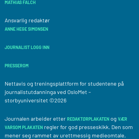
MATHIAS FALCH
Ansvarlig redaktør
ANNE HEGE SIMONSEN
JOURNALIST LOGG INN
PRESSEROM
Nettavis og treningsplattform for studentene på
journalistutdanninga ved
OsloMet –
storbyuniversitet
©2026
Journalen arbeider etter
og
REDAKTØRPLAKATEN
VÆR
regler for god presseskikk. Den som
VARSOM PLAKATEN
mener seg rammet av urettmessig medieomtale,