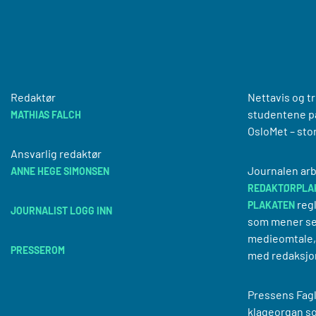
Redaktør
Nettavis og t
studentene på
MATHIAS FALCH
OsloMet – sto
Ansvarlig redaktør
Journalen arb
ANNE HEGE SIMONSEN
REDAKTØRPLA
regl
PLAKATEN
JOURNALIST LOGG INN
som mener se
medieomtale, 
PRESSEROM
med redaksjo
Pressens Fagl
klageorgan s