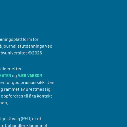
reningsplattform for
 journalistutdanninga ved
rbyuniversitet
©2026
eider etter
og
KATEN
VÆR VARSOM
er for god presseskikk. Den
g rammet av urettmessig
oppfordres til å ta kontakt
nen.
ige Utvalg (PFU) er et
om behandler klager mot