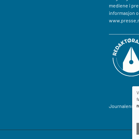
mediene i pre
informasjon o
www.presse.
V
f
n
Journalens
T