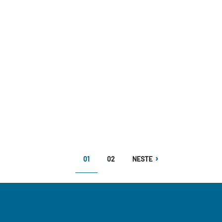
NÅVÆRENDE
SIDE
NESTE
01
02
NESTE
SIDE
SIDE