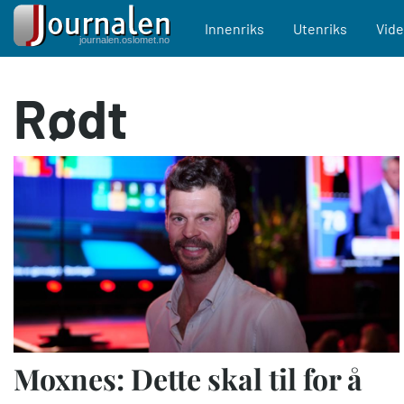
Main navigation
Innenriks
Utenriks
Vid
Hopp
Rødt
til
hovedinnhold
Moxnes: Dette skal til for å