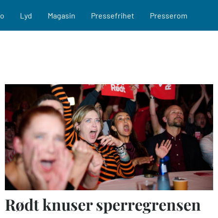
eo
Lyd
Magasin
Pressefrihet
Presserom
Rødt knuser sperregrensen