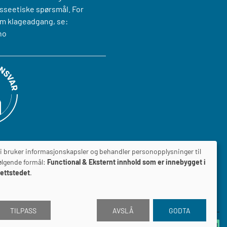
sseetiske spørsmål. For
m klageadgang, se:
no
i bruker informasjonskapsler og behandler personopplysninger til
ølgende formål:
Functional & Eksternt innhold som er innebygget i
ettstedet
.
ILGJENGELIGHETSERKLÆRING
TILPASS
AVSLÅ
GODTA
Drevet av