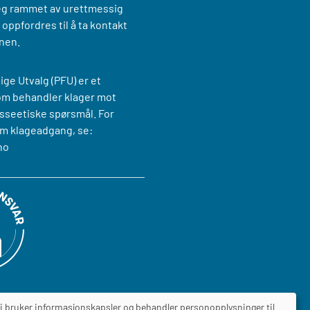
g rammet av urettmessig
oppfordres til å ta kontakt
nen.
ige Utvalg (PFU) er et
om behandler klager mot
sseetiske spørsmål. For
m klageadgang, se:
no
i bruker informasjonskapsler og behandler personopplysninger til