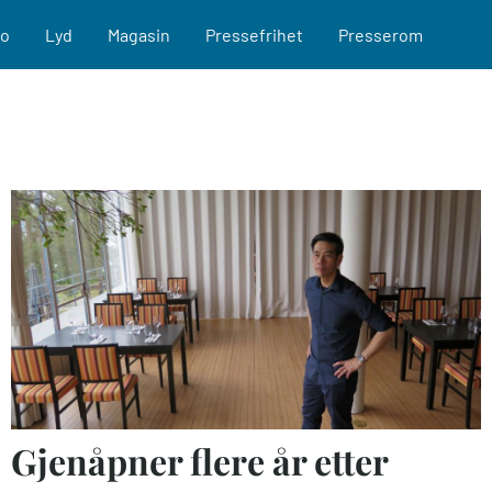
eo
Lyd
Magasin
Pressefrihet
Presserom
Gjenåpner flere år etter