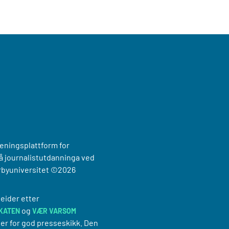
reningsplattform for
 journalistutdanninga ved
rbyuniversitet
©2026
eider etter
og
KATEN
VÆR VARSOM
er for god presseskikk. Den