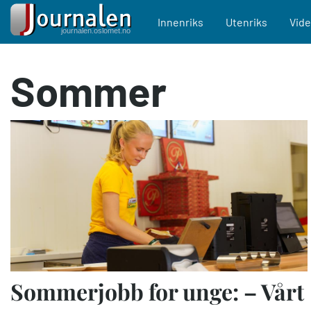
Main navigation
Innenriks
Utenriks
Vid
Hopp
Sommer
til
hovedinnhold
Sommerjobb for unge: – Vårt