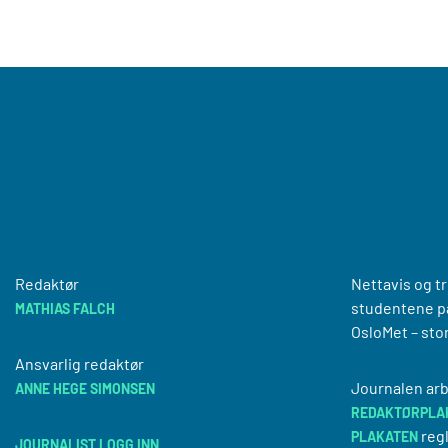
Redaktør
Nettavis og t
studentene på
MATHIAS FALCH
OsloMet – sto
Ansvarlig redaktør
Journalen arb
ANNE HEGE SIMONSEN
REDAKTØRPLA
regl
PLAKATEN
JOURNALIST LOGG INN