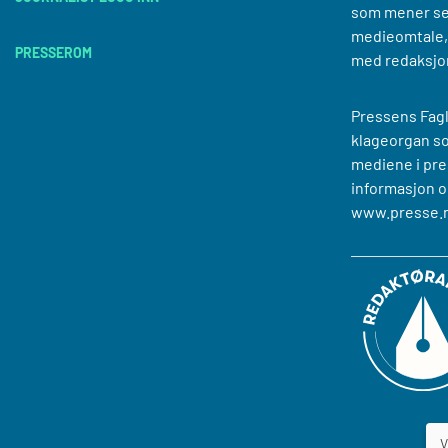
som mener se
medieomtale, 
PRESSEROM
med redaksjo
Pressens Fagl
klageorgan s
mediene i pre
informasjon o
www.presse.
V