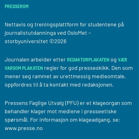
PRESSEROM
Nettavis og treningsplattform for studentene på
journalistutdanninga ved
OsloMet –
storbyuniversitet
©2026
Journalen arbeider etter
og
REDAKTØRPLAKATEN
VÆR
regler for god presseskikk. Den som
VARSOM PLAKATEN
mener seg rammet av urettmessig medieomtale,
oppfordres til å ta kontakt med redaksjonen.
Pressens Faglige Utvalg (PFU) er et klageorgan som
behandler klager mot mediene i presseetiske
spørsmål. For informasjon om klageadgang, se:
www.presse.no