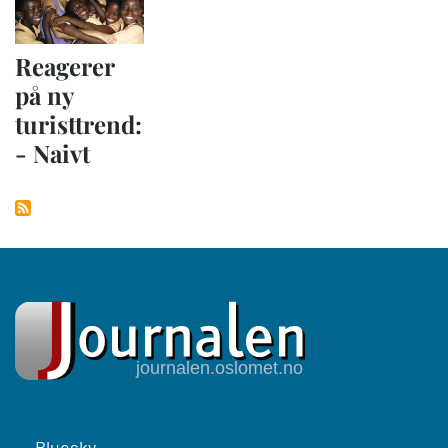
Reagerer
på ny
turisttrend:
- Naivt
Footer
Bluesky