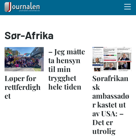
Menu 
Hopp
Sør-Afrika
til
hovedinnhold
– Jeg måtte
ta hensyn
til min
trygghet
Løper for
Sørafrikan
hele tiden
rettferdigh
sk
et
ambassadø
r kastet ut
av USA: –
Det er
utrolig