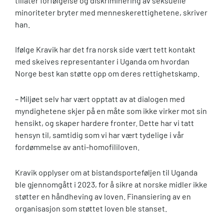
tillater forfølgelse og diskriminering av seksuelle
minoriteter bryter med menneskerettighetene, skriver
han.
Ifølge Kravik har det fra norsk side vært tett kontakt
med skeives representanter i Uganda om hvordan
Norge best kan støtte opp om deres rettighetskamp.
– Miljøet selv har vært opptatt av at dialogen med
myndighetene skjer på en måte som ikke virker mot sin
hensikt, og skaper hardere fronter. Dette har vi tatt
hensyn til, samtidig som vi har vært tydelige i vår
fordømmelse av anti-homofililoven.
Kravik opplyser om at bistandsporteføljen til Uganda
ble gjennomgått i 2023, for å sikre at norske midler ikke
støtter en håndheving av loven. Finansiering av en
organisasjon som støttet loven ble stanset.