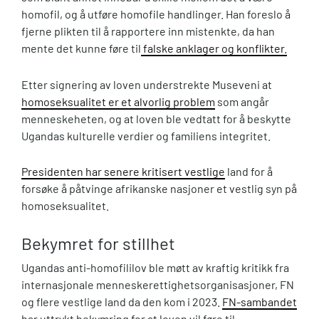
homofil, og å utføre homofile handlinger. Han foreslo å
fjerne plikten til å rapportere inn mistenkte, da han
mente det kunne føre til
falske anklager og konflikter.
Etter signering av loven understrekte Museveni at
homoseksualitet er et alvorlig problem
som angår
menneskeheten, og at loven ble vedtatt for å beskytte
Ugandas kulturelle verdier og familiens integritet.
Presidenten har senere kritisert vestlige
land for å
forsøke å påtvinge afrikanske nasjoner et vestlig syn på
homoseksualitet.
Bekymret for stillhet
Ugandas anti-homofililov ble møtt av kraftig kritikk fra
internasjonale menneskerettighetsorganisasjoner, FN
og flere vestlige land da den kom i 2023.
FN-sambandet
har uttrykt bekymring for at loven vil føre til