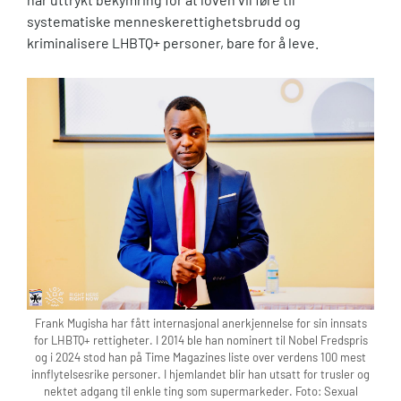
systematiske menneskerettighetsbrudd og
kriminalisere LHBTQ+ personer, bare for å leve.
Frank Mugisha har fått internasjonal anerkjennelse for sin innsats
for LHBTQ+ rettigheter. I 2014 ble han nominert til Nobel Fredspris
og i 2024 stod han på Time Magazines liste over verdens 100 mest
innflytelsesrike personer. I hjemlandet blir han utsatt for trusler og
nektet adgang til enkle ting som supermarkeder. Foto: Sexual