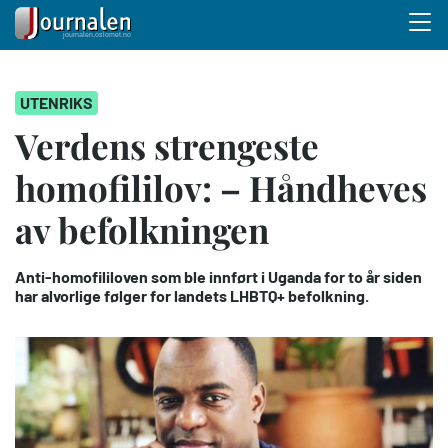
Menu 
Hopp
UTENRIKS
til
hovedinnhold
Verdens strengeste
homofililov: – Håndheves
av befolkningen
Anti-homofililoven som ble innført i Uganda for to år siden
har alvorlige følger for landets LHBTQ+ befolkning.