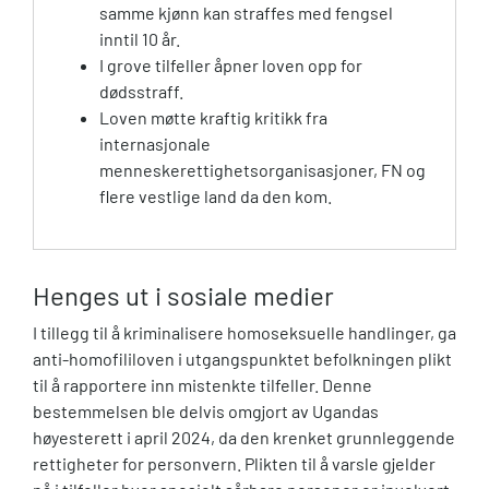
samme kjønn kan straffes med fengsel
inntil 10 år.​
I grove tilfeller åpner loven opp for
dødsstraff.
Loven møtte kraftig kritikk fra
internasjonale
menneskerettighetsorganisasjoner, FN og
flere vestlige land da den kom.
Henges ut i sosiale medier
I tillegg til å kriminalisere homoseksuelle handlinger, ga
anti-homofililoven i utgangspunktet befolkningen plikt
til å rapportere inn mistenkte tilfeller. Denne
bestemmelsen ble delvis omgjort av Ugandas
høyesterett i april 2024, da den krenket grunnleggende
rettigheter for personvern. Plikten til å varsle gjelder