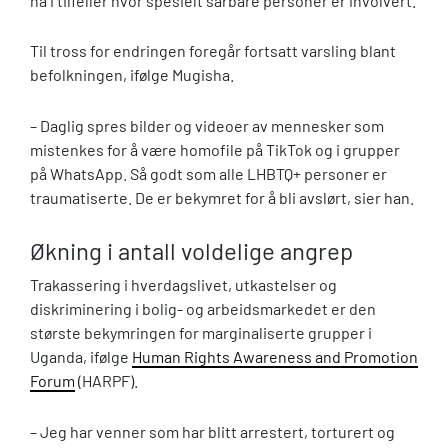
nå i tilfeller hvor spesielt sårbare personer er involvert.
Til tross for endringen foregår fortsatt varsling blant
befolkningen, ifølge Mugisha.
– Daglig spres bilder og videoer av mennesker som
mistenkes for å være homofile på TikTok og i grupper
på WhatsApp. Så godt som alle LHBTQ+ personer er
traumatiserte. De er bekymret for å bli avslørt, sier han.
Økning i antall voldelige angrep
Trakassering i hverdagslivet, utkastelser og
diskriminering i bolig- og arbeidsmarkedet er den
største bekymringen for marginaliserte grupper i
Uganda, ifølge
Human Rights Awareness and Promotion
Forum
(HARPF).
– Jeg har venner som har blitt arrestert, torturert og