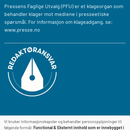
Pressens Faglige Utvalg (PFU) er et klageorgan som
behandler klager mot mediene i presseetiske
spørsmål. For informasjon om klageadgang, se:
www.presse.no
Vi bruker informasjonskapsler og behandler personopplysninger til
Journalens
TILGJENGELIGHETSERKLÆRING
følgende formål:
Functional & Eksternt innhold som er innebygget i