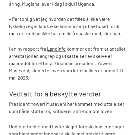
åring. Mugisha lever i dag i skjul i Uganda.
– Personlig vet jeg hvordan det føles å ikke være
lykkelig i eget land, ikke komme seg ut av huset fordi
man er redd og ikke ha familie å snakke med, sier han.
I en ny rapport fra
Landinfo
kommer det frem at antallet
arrestasjoner, angrep og utkastelser av skeive er
mangedoblet etter at Ugandas president, Yoweri
Museveni, signerte loven som kriminaliserer homofili i
mai 2023.
Vedtatt for å beskytte verdier
President Yoweri Museveni har kommet med uttalelser
som både støtter og kritiserer anti-homofililoven.
Under arbeidet med lovforslaget foreslo han endringer
som blant annet innebar å skille mellom det å være