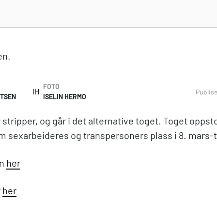
en.
FOTO
IH
Publis
UTSEN
ISELIN HERMO
stripper, og går i det alternative toget. Toget oppst
m sexarbeideres og transpersoners plass i 8. mars-
en
her
r
her