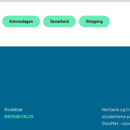
Kvinnedagen
Sexarbeid
Stripping
Redaktør
Nettavis og t
studentene på
MATHIAS FALCH
OsloMet – sto