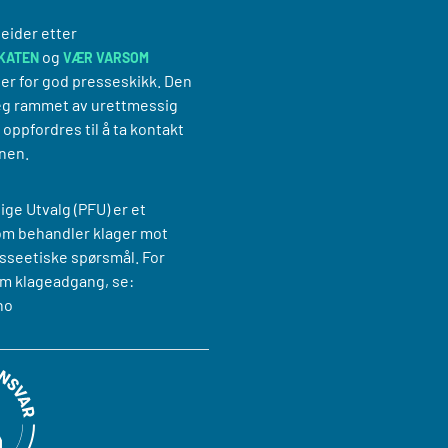
eider etter
og
KATEN
VÆR VARSOM
er for god presseskikk. Den
g rammet av urettmessig
oppfordres til å ta kontakt
nen.
ige Utvalg (PFU) er et
om behandler klager mot
sseetiske spørsmål. For
m klageadgang, se:
no