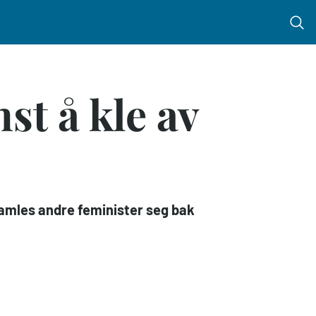
Menu 
st å kle av
samles andre feminister seg bak