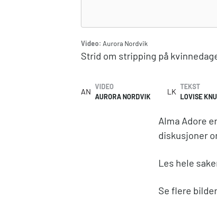
Video:
Aurora Nordvik
Strid om stripping på kvinnedag
VIDEO
TEKST
AN
LK
AURORA NORDVIK
LOVISE KN
Alma Adore er 
diskusjoner o
Les hele sak
Se flere bilde