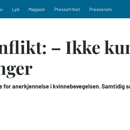
eo
Lyd
Magasin
Pressefrihet
Presserom
flikt: – Ikke kun
nger
re for anerkjennelse i kvinnebevegelsen. Samtidig 