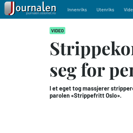
Main navigation
Innenriks
Utenriks
Vid
Hopp
VIDEO
til
hovedinnhold
Strippekon
seg for pe
I et eget tog massjerer strippe
parolen «Strippefritt Oslo».