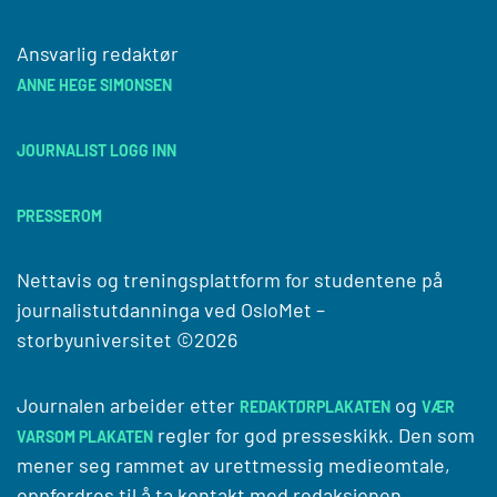
Ansvarlig redaktør
ANNE HEGE SIMONSEN
JOURNALIST LOGG INN
PRESSEROM
Nettavis og treningsplattform for studentene på
journalistutdanninga ved
OsloMet –
storbyuniversitet
©2026
Journalen arbeider etter
og
REDAKTØRPLAKATEN
VÆR
regler for god presseskikk. Den som
VARSOM PLAKATEN
mener seg rammet av urettmessig medieomtale,
oppfordres til å ta kontakt med redaksjonen.