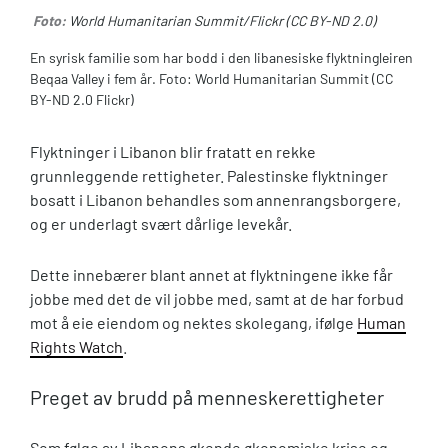
Foto:
World Humanitarian Summit/Flickr (CC BY-ND 2.0)
En syrisk familie som har bodd i den libanesiske flyktningleiren
Beqaa Valley i fem år. Foto: World Humanitarian Summit (CC
BY-ND 2.0 Flickr)
Flyktninger i Libanon blir fratatt en rekke
grunnleggende rettigheter. Palestinske flyktninger
bosatt i Libanon behandles som annenrangsborgere,
og er underlagt svært dårlige levekår.
Dette innebærer blant annet at flyktningene ikke får
jobbe med det de vil jobbe med, samt at de har forbud
mot å eie eiendom og nektes skolegang, ifølge
Human
Rights Watch
.
Preget av brudd på menneskerettigheter
Som følge av Libanons økende økonomiske krise og