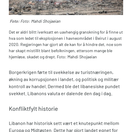
Foto:
Foto: Mahdi Shojaeian
Det er aldri blitt iverksatt en uavhengig granskning for å finne ut
hva som ledet til eksplosjonen i havneområdet i Beirut i august
2020. Regjeringen har gjort alt de kan for å hindre det, noe som
har skapt mistillit blant befolkningen, ettersom mange ble
hjemløse, skadet og drept. Foto: Mahdi Shojaeian
Borgerkrigen førte til svekkelse av turistnæringen,
økning av korrupsjonen i landet, og politisk og militær
kontroll av handel. Dermed ble det libanesiske pundet
svekket. Libanons valuta er dalende den dag i dag.
Konfliktfylt historie
Libanon har historisk sett vært et knutepunkt mellom
Europa og Midtøsten. Dette har gjort landet egnet for