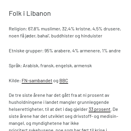
Folk i Libanon
Religion: 67,8% muslimer, 32,4% kristne, 4,5% drusere,
noen få jøder, bahai’, buddhister og hinduister
Etniske grupper: 95% arabere, 4% armenere, 1% andre
Språk: Arabisk, fransk, engelsk, armensk
Kilde:
FN-sambandet
og
BBC
De tre siste årene har det gått fra at ni prosent av
husholdningene i landet mangler grunnleggende
helserettigheter, til at det i dag gjelder
33 prosent
. De
siste årene har det utviklet seg drivstoff- og medisin-
mangel, og myndighetene har ikke
prioritert sykehusene, noe som har ført til krise i