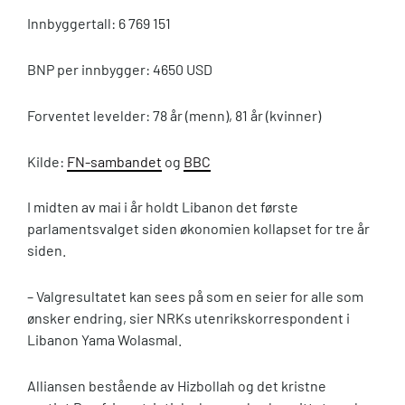
Innbyggertall: 6 769 151
BNP per innbygger: 4650 USD
Forventet levelder: 78 år (menn), 81 år (kvinner)
Kilde:
FN-sambandet
og
BBC
I midten av mai i år holdt Libanon det første
parlamentsvalget siden økonomien kollapset for tre år
siden.
– Valgresultatet kan sees på som en seier for alle som
ønsker endring, sier NRKs utenrikskorrespondent i
Libanon Yama Wolasmal.
Alliansen bestående av Hizbollah og det kristne