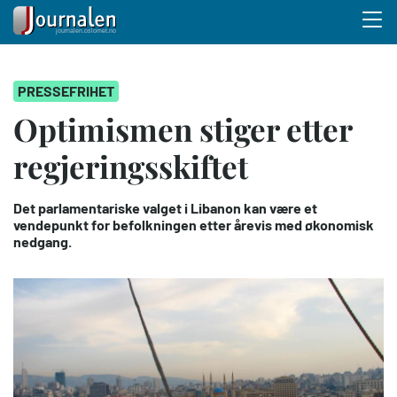
Menu 
Hopp
PRESSEFRIHET
til
hovedinnhold
Optimismen stiger etter
regjeringsskiftet
Det parlamentariske valget i Libanon kan være et
vendepunkt for befolkningen etter årevis med økonomisk
nedgang.