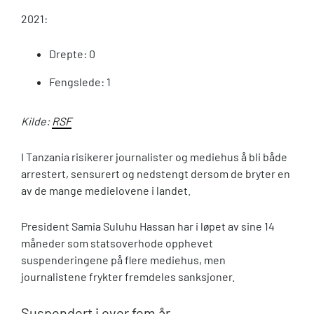
2021:
Drepte: 0
Fengslede: 1
Kilde:
RSF
I Tanzania risikerer journalister og mediehus å bli både
arrestert, sensurert og nedstengt dersom de bryter en
av de mange medielovene i landet.
President Samia Suluhu Hassan har i løpet av sine 14
måneder som statsoverhode opphevet
suspenderingene på flere mediehus, men
journalistene frykter fremdeles sanksjoner.
Suspendert i over fem år