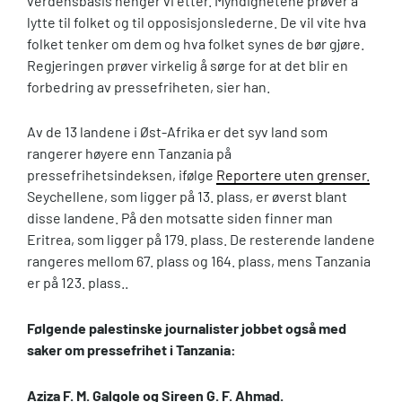
verdensbasis henger vi etter. Myndighetene prøver å
lytte til folket og til opposisjonslederne. De vil vite hva
folket tenker om dem og hva folket synes de bør gjøre.
Regjeringen prøver virkelig å sørge for at det blir en
forbedring av pressefriheten, sier han.
Av de 13 landene i Øst-Afrika er det syv land som
rangerer høyere enn Tanzania på
pressefrihetsindeksen, ifølge
Reportere uten grenser.
Seychellene, som ligger på 13. plass, er øverst blant
disse landene. På den motsatte siden finner man
Eritrea, som ligger på 179. plass. De resterende landene
rangeres mellom 67. plass og 164. plass, mens Tanzania
er på 123. plass..
Følgende palestinske journalister jobbet også med
saker om pressefrihet i Tanzania:
Aziza F. M. Galgole og Sireen G. F. Ahmad.