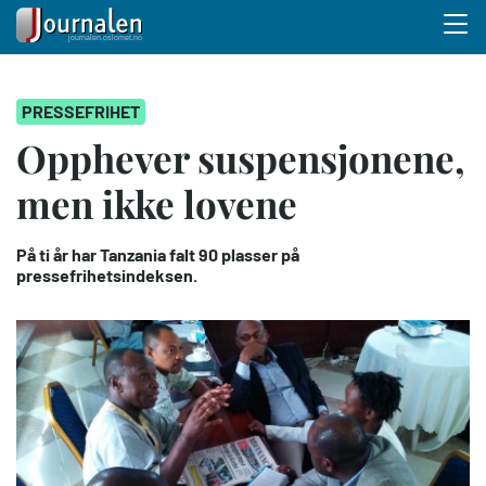
Menu 
Hopp
PRESSEFRIHET
til
hovedinnhold
Opphever suspensjonene,
men ikke lovene
På ti år har Tanzania falt 90 plasser på
pressefrihetsindeksen.