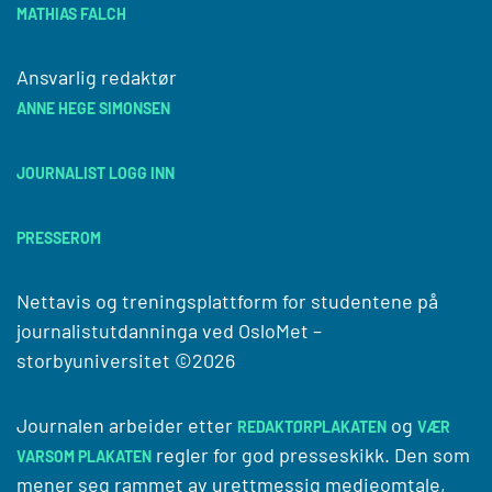
MATHIAS FALCH
Ansvarlig redaktør
ANNE HEGE SIMONSEN
JOURNALIST LOGG INN
PRESSEROM
Nettavis og treningsplattform for studentene på
journalistutdanninga ved
OsloMet –
storbyuniversitet
©2026
Journalen arbeider etter
og
REDAKTØRPLAKATEN
VÆR
regler for god presseskikk. Den som
VARSOM PLAKATEN
mener seg rammet av urettmessig medieomtale,