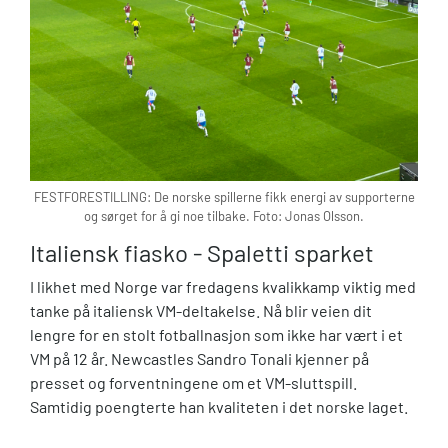
FESTFORESTILLING: De norske spillerne fikk energi av supporterne
og sørget for å gi noe tilbake. Foto: Jonas Olsson.
Italiensk fiasko - Spaletti sparket
I likhet med Norge var fredagens kvalikkamp viktig med
tanke på italiensk VM-deltakelse. Nå blir veien dit
lengre for en stolt fotballnasjon som ikke har vært i et
VM på 12 år. Newcastles Sandro Tonali kjenner på
presset og forventningene om et VM-sluttspill.
Samtidig poengterte han kvaliteten i det norske laget.