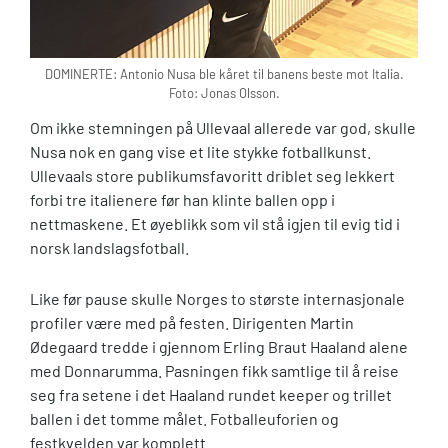
DOMINERTE: Antonio Nusa ble kåret til banens beste mot Italia.
Foto: Jonas Olsson.
Om ikke stemningen på Ullevaal allerede var god, skulle
Nusa nok en gang vise et lite stykke fotballkunst.
Ullevaals store publikumsfavoritt driblet seg lekkert
forbi tre italienere før han klinte ballen opp i
nettmaskene. Et øyeblikk som vil stå igjen til evig tid i
norsk landslagsfotball.
Like før pause skulle Norges to største internasjonale
profiler være med på festen. Dirigenten Martin
Ødegaard tredde i gjennom Erling Braut Haaland alene
med Donnarumma. Pasningen fikk samtlige til å reise
seg fra setene i det Haaland rundet keeper og trillet
ballen i det tomme målet. Fotballeuforien og
festkvelden var komplett.