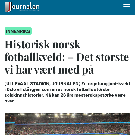
Menu 
Hopp
INNENRIKS
til
hovedinnhold
Historisk norsk
fotballkveld: – Det største
vi har vært med på
(ULLEVAAL STADION, JOURNALEN) En regntung juni-kveld
i Oslo vil stå igjen som en av norsk fotballs største
solskinnshistorier. Nå kan 26 års mesterskapstørke være
over.