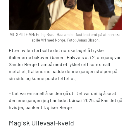
VIL SPILLE VM: Erling Braut Haaland er fast bestemt på at han skal
spille VM med Norge. Foto: Jonas Olsson.
Etter hvilen fortsatte det norske laget å trykke
italienerne bakover i banen. Halvveis ut i 2. omgang var
Sander Berge frampå med et lykketreff som smalt i
metallet. Italienerne hadde denne gangen stolpen på
sin side og kunne puste lettet ut.
– Det var en smell å se den gå ut. Det var deilig å se at
den ene gangen jeg har ladet børsa i 2025, så kan det gå
hvis jeg banker til, gliser Berge.
Magisk Ullevaal-kveld