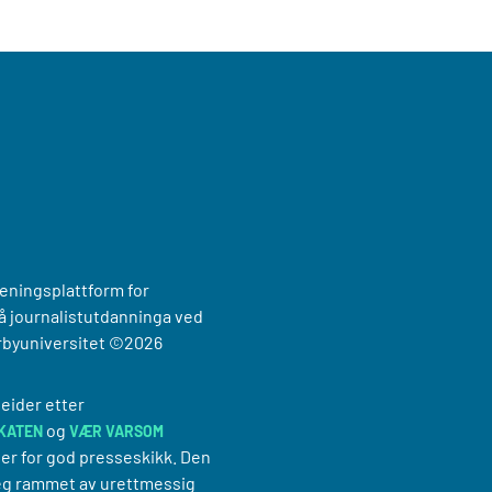
reningsplattform for
 journalistutdanninga ved
rbyuniversitet
©2026
eider etter
og
KATEN
VÆR VARSOM
er for god presseskikk. Den
g rammet av urettmessig