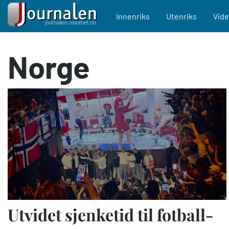
Main navigation
Innenriks
Utenriks
Vid
Hopp
Norge
til
hovedinnhold
Utvidet sjenketid til fotball-