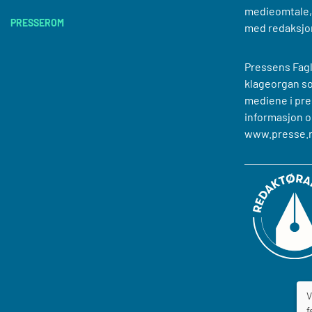
medieomtale, 
PRESSEROM
med redaksjo
Pressens Fagl
klageorgan s
mediene i pre
informasjon o
www.presse.
V
f