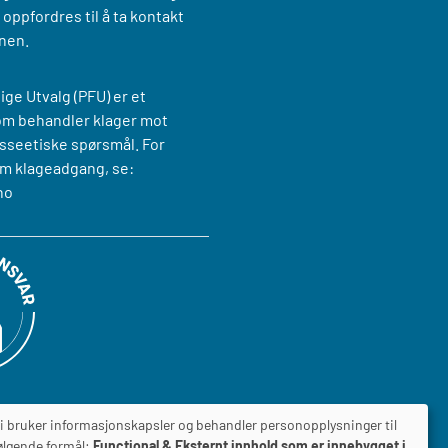
oppfordres til å ta kontakt
nen.
ige Utvalg (PFU) er et
om behandler klager mot
sseetiske spørsmål. For
m klageadgang, se:
no
i bruker informasjonskapsler og behandler personopplysninger til
ølgende formål:
Functional & Eksternt innhold som er innebygget i