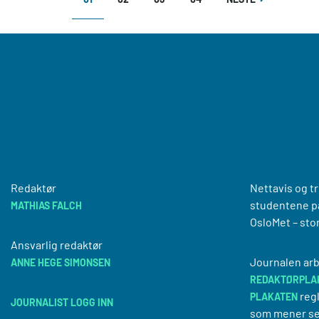
SIDE
SIDE
Redaktør
Nettavis og t
studentene på
MATHIAS FALCH
OsloMet – sto
Ansvarlig redaktør
Journalen arb
ANNE HEGE SIMONSEN
REDAKTØRPLA
regl
PLAKATEN
JOURNALIST LOGG INN
som mener se