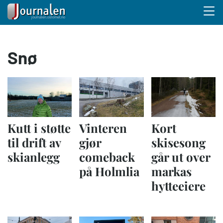
Menu 
Hopp
Snø
til
hovedinnhold
Kutt i støtte
Vinteren
Kort
til drift av
gjør
skisesong
skianlegg
comeback
går ut over
på Holmlia
markas
hytteeiere