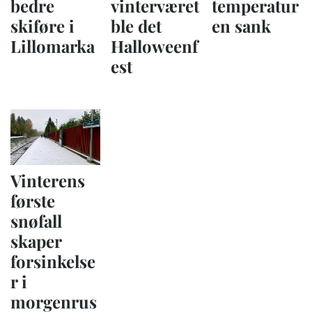
bedre
vinterværet
temperatur
skiføre i
ble det
en sank
Lillomarka
Halloweenf
est
Vinterens
første
snøfall
skaper
forsinkelse
r i
morgenrus