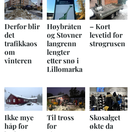
Derfor blir
Høybråten
– Kort
det
og Stovner
levetid for
trafikkaos
langrenn
strøgrusen
om
lengter
vinteren
etter snø i
Lillomarka
Ikke mye
Til tross
Skosalget
håp for
for
økte da