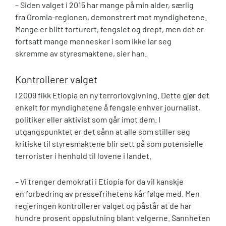
– Siden valget i 2015 har mange på min alder, særlig
fra Oromia-regionen, demonstrert mot myndighetene.
Mange er blitt torturert, fengslet og drept, men det er
fortsatt mange mennesker i som ikke lar seg
skremme av styresmaktene, sier han.
Kontrollerer valget
I 2009 fikk Etiopia en ny terrorlovgivning. Dette gjør det
enkelt for myndighetene å fengsle enhver journalist,
politiker eller aktivist som går imot dem. I
utgangspunktet er det sånn at alle som stiller seg
kritiske til styresmaktene blir sett på som potensielle
terrorister i henhold til lovene i landet.
– Vi trenger demokrati i Etiopia for da vil kanskje
en forbedring av pressefrihetens kår følge med. Men
regjeringen kontrollerer valget og påstår at de har
hundre prosent oppslutning blant velgerne. Sannheten