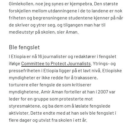
Gimlekollen, noe jeg synes er kjempebra. Den største
forskjellen mellom utdanningene i de to landene er nok
friheten og begrensningene studentene kjenner på når
de skriver og ytrer seg, og tilgangen man har til
medieutstyr på skolen, sier Aman.
Ble fengslet
I Etiopia er nå 16 journalister og redaktører i fengslet
ifølge
Committee to Protect Journalists
. Ytrings- og
pressefriheten i Etiopia ligger på et lavt nivå. Etiopiske
myndigheter er ikke redde for å trakassere,
torturere eller fengsle de som kritiserer
myndighetene. Amir Aman forteller at han i 2007 var
leder for en gruppe som protesterte mot
styresmaktene, og ba dem om å løslate fengslede
aktivister. Dette endte med at han selv ble fengslet i
flere dager og utvist fra skolen i ett år.