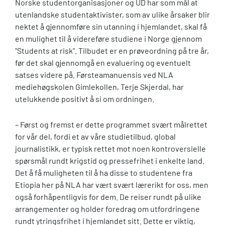
Norske studentorganisasjoner og UD har som mål at
utenlandske studentaktivister, som av ulike årsaker blir
nektet å gjennomføre sin utanning i hjemlandet, skal få
en mulighet til å videreføre studiene i Norge gjennom
"Students at risk". Tilbudet er en prøveordning på tre år,
før det skal gjennomgå en evaluering og eventuelt
satses videre på. Førsteamanuensis ved NLA
mediehøgskolen Gimlekollen, Terje Skjerdal, har
utelukkende positivt å si om ordningen.
– Først og fremst er dette programmet svært målrettet
for vår del, fordi et av våre studietilbud, global
journalistikk, er typisk rettet mot noen kontroversielle
spørsmål rundt krigstid og pressefrihet i enkelte land.
Det å få muligheten til å ha disse to studentene fra
Etiopia her på NLA har vært svært lærerikt for oss, men
også forhåpentligvis for dem. De reiser rundt på ulike
arrangementer og holder foredrag om utfordringene
rundt ytringsfrihet i hjemlandet sitt. Dette er viktig,