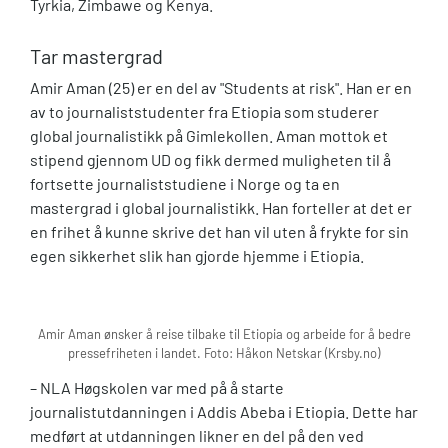
Tyrkia, Zimbawe og Kenya.
Tar mastergrad
Amir Aman (25) er en del av "Students at risk". Han er en
av to journaliststudenter fra Etiopia som studerer
global journalistikk på Gimlekollen. Aman mottok et
stipend gjennom UD og fikk dermed muligheten til å
fortsette journaliststudiene i Norge og ta en
mastergrad i global journalistikk. Han forteller at det er
en frihet å kunne skrive det han vil uten å frykte for sin
egen sikkerhet slik han gjorde hjemme i Etiopia.
Amir Aman ønsker å reise tilbake til Etiopia og arbeide for å bedre
pressefriheten i landet. Foto: Håkon Netskar (Krsby.no)
– NLA Høgskolen var med på å starte
journalistutdanningen i Addis Abeba i Etiopia. Dette har
medført at utdanningen likner en del på den ved