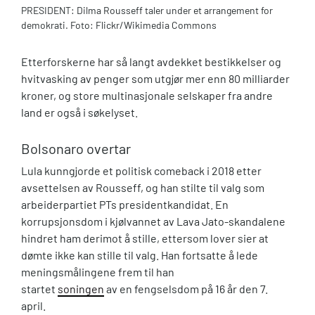
PRESIDENT: Dilma Rousseff taler under et arrangement for
demokrati. Foto: Flickr/Wikimedia Commons
Etterforskerne har så langt avdekket bestikkelser og
hvitvasking av penger som utgjør mer enn 80 milliarder
kroner, og store multinasjonale selskaper fra andre
land er også i søkelyset.
Bolsonaro overtar
Lula kunngjorde et politisk comeback i 2018 etter
avsettelsen av Rousseff, og han stilte til valg som
arbeiderpartiet PTs presidentkandidat. En
korrupsjonsdom i kjølvannet av Lava Jato-skandalene
hindret ham derimot å stille, ettersom lover sier at
dømte ikke kan stille til valg. Han fortsatte å lede
meningsmålingene frem til han
startet
soningen
av en fengselsdom på 16 år den 7.
april.