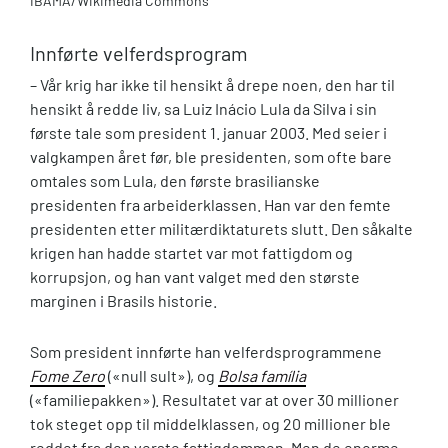
IBAMA/Wikimedia Commons
Innførte velferdsprogram
– Vår krig har ikke til hensikt å drepe noen, den har til
hensikt å redde liv, sa Luiz Inácio Lula da Silva i sin
første tale som president 1. januar 2003. Med seier i
valgkampen året før, ble presidenten, som ofte bare
omtales som Lula, den første brasilianske
presidenten fra arbeiderklassen. Han var den femte
presidenten etter militærdiktaturets slutt. Den såkalte
krigen han hadde startet var mot fattigdom og
korrupsjon, og han vant valget med den største
marginen i Brasils historie.
Som president innførte han velferdsprogrammene
Fome Zero
(«null sult»), og
Bolsa família
(«familiepakken»). Resultatet var at over 30 millioner
tok steget opp til middelklassen, og 20 millioner ble
reddet fra den verste fattigdommen. Men de enorme