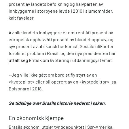
prosent av landets befolkning og halvparten av
innbyggerne i storbyene levde i 2010 i slumområder,
kalt favelaer.
Av alle landets innbyggere er omtrent 40 prosent av
europeisk opphav, 40 prosent av blandet opphav, og
syv prosent av afrikansk herkomst. Sosiale ulikheter
forblir et problem i Brasil, og den nye presidenten har
uttalt seg kritisk
om kvotering i utdanningsystemet.
– Jeg ville ikke gått om bord et fly styrt av en
«kvotepilot» eller bli operert av en «kvotedoktor», sa
Bolsonaro i 2018.
Se tidslinje over Brasils historie nederst i saken.
En økonomisk kjempe
Brasils økonomi utgjør tyngdepunktet i Sør-Amerika,