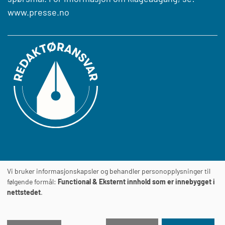
www.presse.no
Vi bruker informasjonskapsler og behandler personopplysninger til
Journalens
TILGJENGELIGHETSERKLÆRING
følgende formål:
Functional & Eksternt innhold som er innebygget i
nettstedet
.