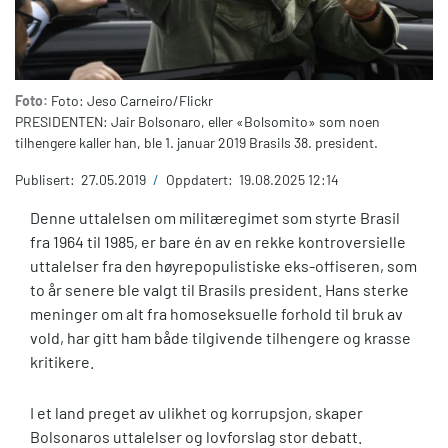
Foto:
Foto: Jeso Carneiro/Flickr
PRESIDENTEN: Jair Bolsonaro, eller «Bolsomito» som noen
tilhengere kaller han, ble 1. januar 2019 Brasils 38. president.
Publisert:
27.05.2019
/
Oppdatert:
19.08.2025 12:14
Denne uttalelsen om militæregimet som styrte Brasil
fra 1964 til 1985, er bare én av en rekke kontroversielle
uttalelser fra den høyrepopulistiske eks-offiseren, som
to år senere ble valgt til Brasils president. Hans sterke
meninger om alt fra homoseksuelle forhold til bruk av
vold, har gitt ham både tilgivende tilhengere og krasse
kritikere.
I et land preget av ulikhet og korrupsjon, skaper
Bolsonaros uttalelser og lovforslag stor debatt.