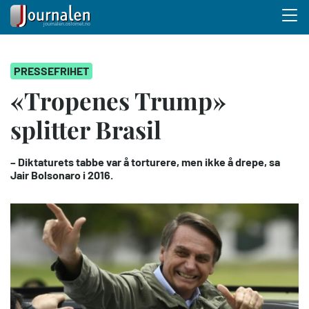
Menu 
Hopp
PRESSEFRIHET
til
hovedinnhold
«Tropenes Trump»
splitter Brasil
– Diktaturets tabbe var å torturere, men ikke å drepe, sa
Jair Bolsonaro i 2016.