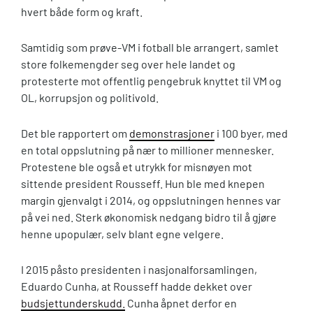
hvert både form og kraft.
Samtidig som prøve-VM i fotball ble arrangert, samlet
store folkemengder seg over hele landet og
protesterte mot offentlig pengebruk knyttet til VM og
OL, korrupsjon og politivold.
Det ble rapportert om
demonstrasjoner
i 100 byer, med
en total oppslutning på nær to millioner mennesker.
Protestene ble også et utrykk for misnøyen mot
sittende president Rousseff. Hun ble med knepen
margin gjenvalgt i 2014, og oppslutningen hennes var
på vei ned. Sterk økonomisk nedgang bidro til å gjøre
henne upopulær, selv blant egne velgere.
I 2015 påsto presidenten i nasjonalforsamlingen,
Eduardo Cunha, at Rousseff hadde dekket over
budsjettunderskudd.
Cunha åpnet derfor en