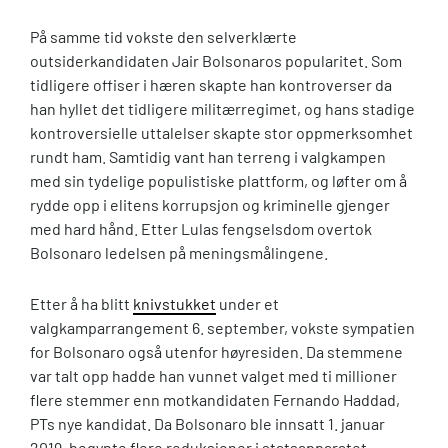
På samme tid vokste den selverklærte
outsiderkandidaten Jair Bolsonaros popularitet. Som
tidligere offiser i hæren skapte han kontroverser da
han hyllet det tidligere militærregimet, og hans stadige
kontroversielle uttalelser skapte stor oppmerksomhet
rundt ham. Samtidig vant han terreng i valgkampen
med sin tydelige populistiske plattform, og løfter om å
rydde opp i elitens korrupsjon og kriminelle gjenger
med hard hånd. Etter Lulas fengselsdom overtok
Bolsonaro ledelsen på meningsmålingene.
Etter å ha blitt
knivstukket
under et
valgkamparrangement 6. september, vokste sympatien
for Bolsonaro også utenfor høyresiden. Da stemmene
var talt opp hadde han vunnet valget med ti millioner
flere stemmer enn motkandidaten Fernando Haddad,
PTs nye kandidat. Da Bolsonaro ble innsatt 1. januar
2019, begynte flere reduksjoner i statsapparatet.