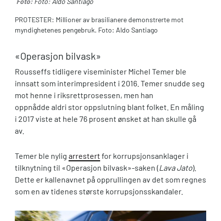
Foto:
Foto: Aldo Santiago
PROTESTER: Millioner av brasilianere demonstrerte mot
myndighetenes pengebruk. Foto: Aldo Santiago
«Operasjon bilvask»
Rousseffs tidligere viseminister Michel Temer ble
innsatt som interimpresident i 2016. Temer snudde seg
mot henne i riksrettprosessen, men han
oppnådde aldri stor oppslutning blant folket. En måling
i 2017 viste at hele 76 prosent ønsket at han skulle gå
av.
Temer ble nylig
arrestert
for korrupsjonsanklager i
tilknytning til «Operasjon bilvask»-saken (
Lava Jato
).
Dette er kallenavnet på opprullingen av det som regnes
som en av tidenes største korrupsjonsskandaler.