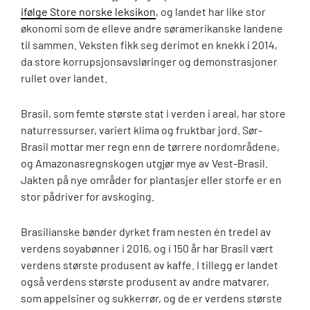
ifølge Store norske leksikon
, og landet har like stor
økonomi som de elleve andre søramerikanske landene
til sammen. Veksten fikk seg derimot en knekk i 2014,
da store korrupsjonsavsløringer og demonstrasjoner
rullet over landet.
Brasil, som femte største stat i verden i areal, har store
naturressurser, variert klima og fruktbar jord. Sør-
Brasil mottar mer regn enn de tørrere nordområdene,
og Amazonasregnskogen utgjør mye av Vest-Brasil.
Jakten på nye områder for plantasjer eller storfe er en
stor pådriver for avskoging.
Brasilianske bønder dyrket fram nesten én tredel av
verdens soyabønner i 2016, og i 150 år har Brasil vært
verdens største produsent av kaffe. I tillegg er landet
også verdens største produsent av andre matvarer,
som appelsiner og sukkerrør, og de er verdens største