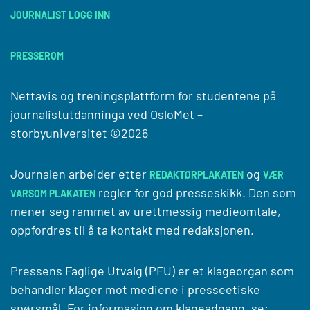
JOURNALIST LOGG INN
PRESSEROM
Nettavis og treningsplattform for studentene på
journalistutdanninga ved
OsloMet –
storbyuniversitet
©2026
Journalen arbeider etter
og
REDAKTØRPLAKATEN
VÆR
regler for god presseskikk. Den som
VARSOM PLAKATEN
mener seg rammet av urettmessig medieomtale,
oppfordres til å ta kontakt med redaksjonen.
Pressens Faglige Utvalg (PFU) er et klageorgan som
behandler klager mot mediene i presseetiske
spørsmål. For informasjon om klageadgang, se: