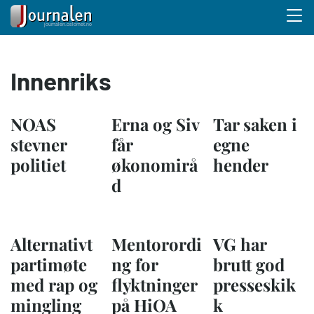
Menu 
Hopp
Innenriks
til
hovedinnhold
NOAS
Erna og Siv
Tar saken i
stevner
får
egne
politiet
økonomirå
hender
d
Alternativt
Mentorordi
VG har
partimøte
ng for
brutt god
med rap og
flyktninger
presseskik
mingling
på HiOA
k