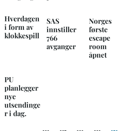
Hverdagen
SAS
Norges
i form av
innstiller
første
klokkespill
766
escape
avganger
room
åpnet
PU
planlegger
nye
utsendinge
r i dag.
Sider