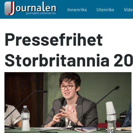
Main navigation
Innenriks
Utenriks
Vid
Hopp
Pressefrihet
til
hovedinnhold
Storbritannia 20