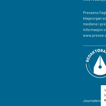
Pressens Fagl
klageorgan s
mediene i pre
informasjon o
www.presse.
V
f
n
Journalens
T