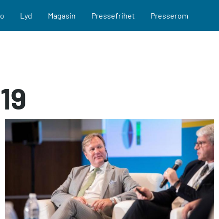
eo
Lyd
Magasin
Pressefrihet
Presserom
19