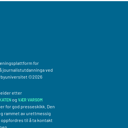
reningsplattform for
 journalistutdanninga ved
rbyuniversitet
©2026
eider etter
og
KATEN
VÆR VARSOM
er for god presseskikk. Den
g rammet av urettmessig
oppfordres til å ta kontakt
nen.