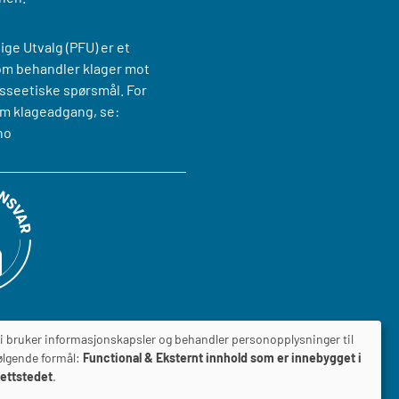
ige Utvalg (PFU) er et
om behandler klager mot
sseetiske spørsmål. For
m klageadgang, se:
no
i bruker informasjonskapsler og behandler personopplysninger til
ølgende formål:
Functional & Eksternt innhold som er innebygget i
ettstedet
.
ILGJENGELIGHETSERKLÆRING