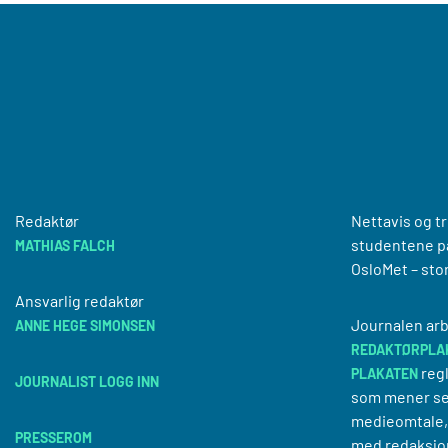
Redaktør
Nettavis og t
studentene på
MATHIAS FALCH
OsloMet – sto
Ansvarlig redaktør
Journalen arb
ANNE HEGE SIMONSEN
REDAKTØRPLA
regl
PLAKATEN
JOURNALIST LOGG INN
som mener se
medieomtale, 
PRESSEROM
med redaksjo