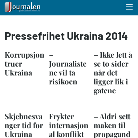
Menu 
Hopp
Pressefrihet Ukraina 2014
til
hovedinnhold
Korrupsjon
–
– Ikke lett å
truer
Journaliste
se to sider
Ukraina
ne vil ta
når det
risikoen
ligger lik i
gatene
Skjebnesva
Frykter
– Aldri sett
nger tid for
internasjon
maken til
Ukraina
al konflikt
propagand