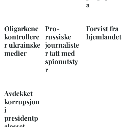
a
Oligarkene
Pro-
Forvist fra
kontrollere
russiske
hjemlandet
r ukrainske
journaliste
medier
r tatt med
spionutsty
r
Avdekket
korrupsjon
i
presidentp
alasset