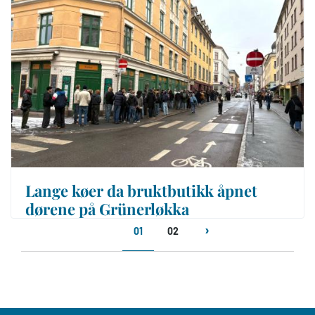
Lange køer da bruktbutikk åpnet
dørene på Grünerløkka
Sider
01
02