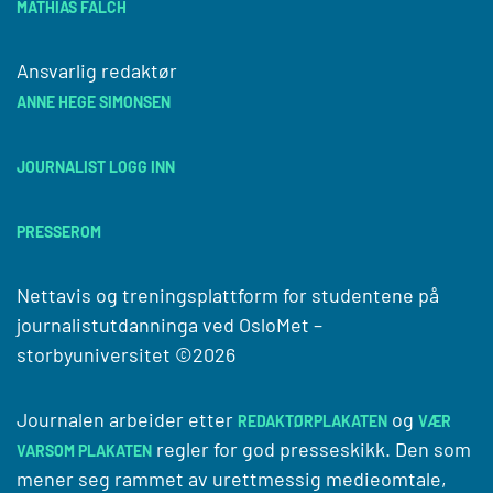
MATHIAS FALCH
Ansvarlig redaktør
ANNE HEGE SIMONSEN
JOURNALIST LOGG INN
PRESSEROM
Nettavis og treningsplattform for studentene på
journalistutdanninga ved
OsloMet –
storbyuniversitet
©2026
Journalen arbeider etter
og
REDAKTØRPLAKATEN
VÆR
regler for god presseskikk. Den som
VARSOM PLAKATEN
mener seg rammet av urettmessig medieomtale,