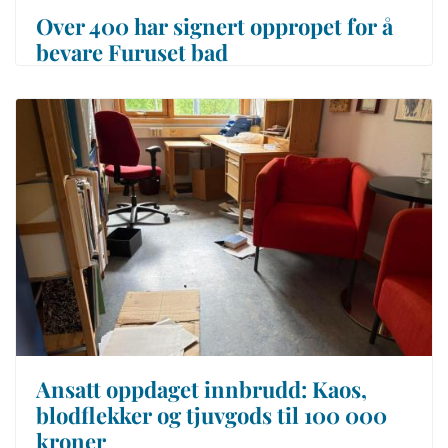
Over 400 har signert oppropet for å
bevare Furuset bad
Ansatt oppdaget innbrudd: Kaos,
blodflekker og tjuvgods til 100 000
kroner