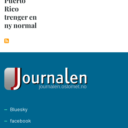
Puerto
Rico
trenger en
ny normal
Footer
Bluesky
facebook