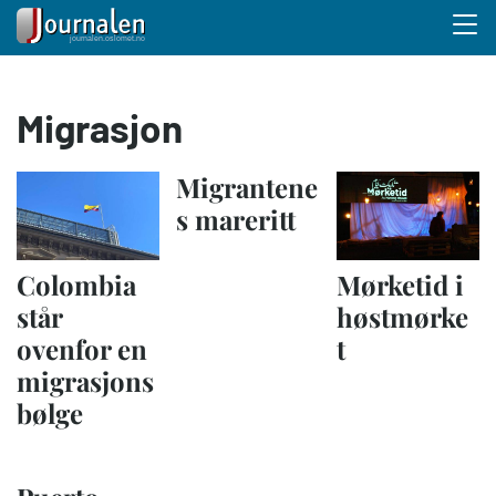
Menu 
Hopp
Migrasjon
til
hovedinnhold
Migrantene
s mareritt
Colombia
Mørketid i
står
høstmørke
ovenfor en
t
migrasjons
bølge