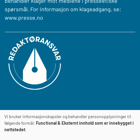
behandler klager mot mediene i presseetiske
spørsmål. For informasjon om klageadgang, se:
www.presse.no
Vi bruker informasjonskapsler og behandler personopplysninger til
Journalens
TILGJENGELIGHETSERKLÆRING
følgende formål:
Functional & Eksternt innhold som er innebygget i
nettstedet
.