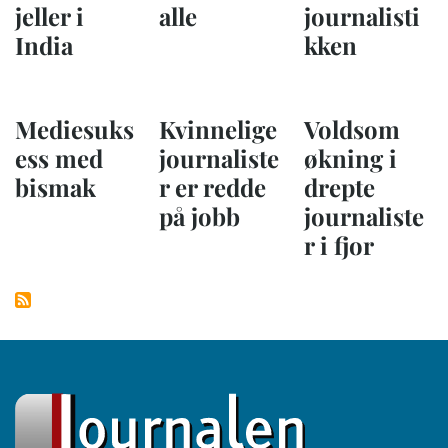
jeller i
alle
journalisti
India
kken
Mediesuks
Kvinnelige
Voldsom
ess med
journaliste
økning i
bismak
r er redde
drepte
på jobb
journaliste
r i fjor