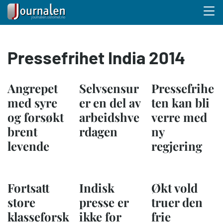
Menu 
Hopp
Pressefrihet India 2014
til
hovedinnhold
Angrepet
Selvsensur
Pressefrihe
med syre
er en del av
ten kan bli
og forsøkt
arbeidshve
verre med
brent
rdagen
ny
levende
regjering
Fortsatt
Indisk
Økt vold
store
presse er
truer den
klasseforsk
ikke for
frie