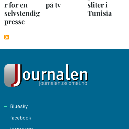
r for en
på tv
sliter i
selvstendig
Tunisia
presse
Footer
Bluesky
facebook