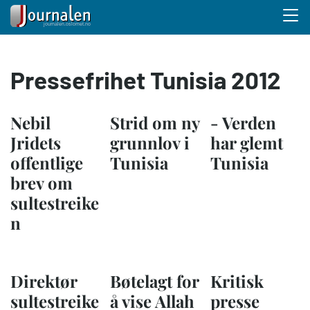
Menu 
Hopp
Pressefrihet Tunisia 2012
til
hovedinnhold
Nebil
Strid om ny
- Verden
Jridets
grunnlov i
har glemt
offentlige
Tunisia
Tunisia
brev om
sultestreike
n
Direktør
Bøtelagt for
Kritisk
sultestreike
å vise Allah
presse