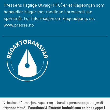
Pressens Faglige Utvalg (PFU) er et klageorgan som
behandler klager mot mediene i presseetiske
spørsmål. For informasjon om klageadgang, se:
www.presse.no
Vi bruker informasjonskapsler og behandler personopplysninger til
Journalens
TILGJENGELIGHETSERKLÆRING
følgende formål:
Functional & Eksternt innhold som er innebygget i