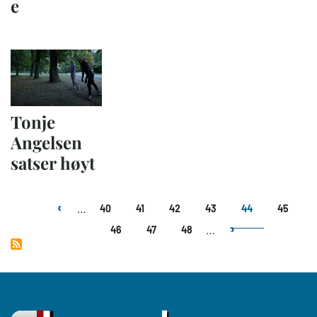
e
Tonje
Angelsen
satser høyt
Sider
…
40
41
42
43
44
45
…
46
47
48