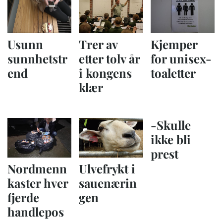
Usunn
Trer av
Kjemper
sunnhetstr
etter tolv år
for unisex-
end
i kongens
toaletter
klær
-Skulle
ikke bli
prest
Nordmenn
Ulvefrykt i
kaster hver
sauenærin
fjerde
gen
handlepos