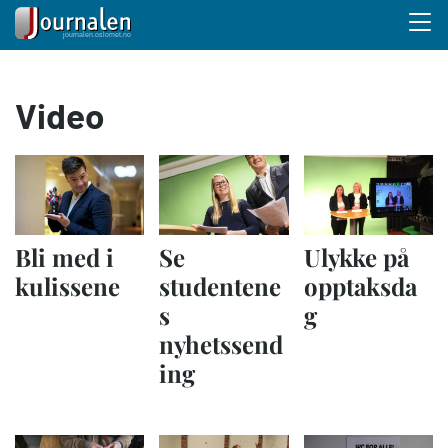
Menu 
Hopp
Video
til
hovedinnhold
Bli med i
Se
Ulykke på
kulissene
studentene
opptaksda
s
g
nyhetssend
ing