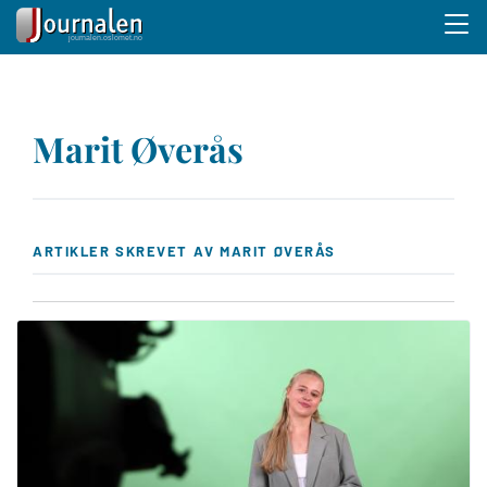
Menu 
Hopp
til
Marit Øverås
hovedinnhold
ARTIKLER SKREVET AV MARIT ØVERÅS