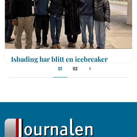
Isbading har blitt en icebreaker
Sider
01
02