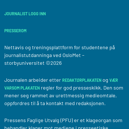
JOURNALIST LOGG INN
PRESSEROM
Nettavis og treningsplattform for studentene på
journalistutdanninga ved
OsloMet –
storbyuniversitet
©2026
Journalen arbeider etter
og
REDAKTØRPLAKATEN
VÆR
regler for god presseskikk. Den som
VARSOM PLAKATEN
mener seg rammet av urettmessig medieomtale,
oppfordres til å ta kontakt med redaksjonen.
Pressens Faglige Utvalg (PFU) er et klageorgan som
behandler klager mot mediene i presseetiske