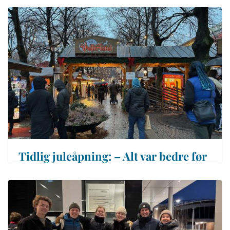
Tidlig juleåpning: – Alt var bedre før