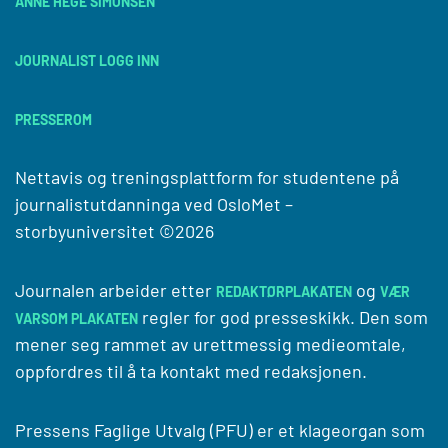
ANNE HEGE SIMONSEN
JOURNALIST LOGG INN
PRESSEROM
Nettavis og treningsplattform for studentene på
journalistutdanninga ved
OsloMet –
storbyuniversitet
©2026
Journalen arbeider etter
og
REDAKTØRPLAKATEN
VÆR
regler for god presseskikk. Den som
VARSOM PLAKATEN
mener seg rammet av urettmessig medieomtale,
oppfordres til å ta kontakt med redaksjonen.
Pressens Faglige Utvalg (PFU) er et klageorgan som