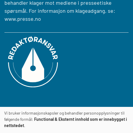
behandler klager mot mediene i presseetiske
spørsmål. For informasjon om klageadgang, se:
www.presse.no
Vi bruker informasjonskapsler og behandler personopplysninger til
Journalens
TILGJENGELIGHETSERKLÆRING
følgende formål:
Functional & Eksternt innhold som er innebygget i
nettstedet
.