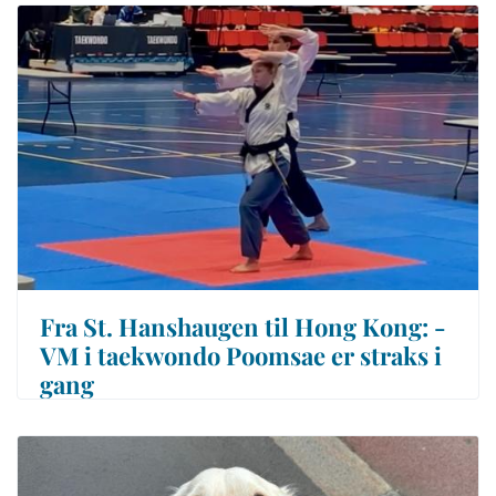
Fra St. Hanshaugen til Hong Kong: -
VM i taekwondo Poomsae er straks i
gang