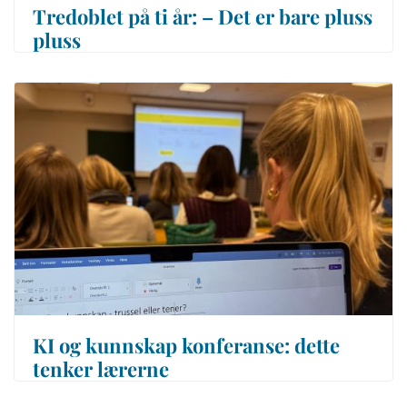
Tredoblet på ti år: – Det er bare pluss
pluss
KI og kunnskap konferanse: dette
tenker lærerne