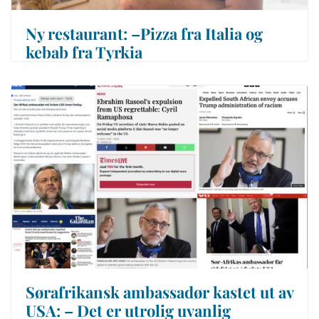
Ny restaurant: –Pizza fra Italia og
kebab fra Tyrkia
Sørafrikansk ambassadør kastet ut av
USA: – Det er utrolig uvanlig