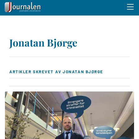
Menu 
Hopp
til
Jonatan Bjørge
hovedinnhold
ARTIKLER SKREVET AV JONATAN BJØRGE