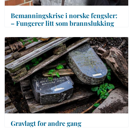
Bemanningskrise i norske fengsler:
– Fungerer litt som brannslukking
Gravlagt for andre gang