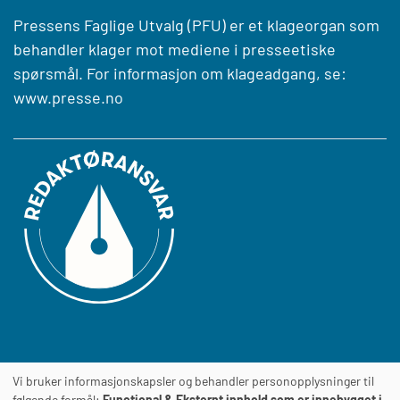
Pressens Faglige Utvalg (PFU) er et klageorgan som
behandler klager mot mediene i presseetiske
spørsmål. For informasjon om klageadgang, se:
www.presse.no
Vi bruker informasjonskapsler og behandler personopplysninger til
Journalens
TILGJENGELIGHETSERKLÆRING
følgende formål:
Functional & Eksternt innhold som er innebygget i