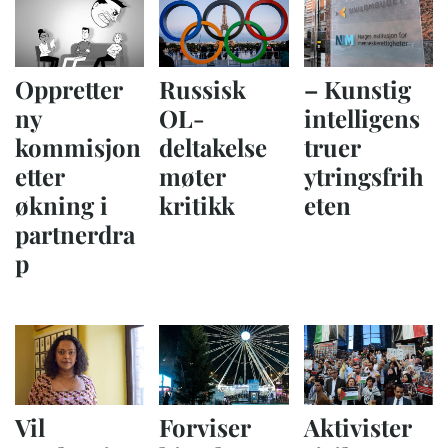
Oppretter
Russisk
– Kunstig
ny
OL-
intelligens
kommisjon
deltakelse
truer
etter
møter
ytringsfrih
økning i
kritikk
eten
partnerdra
p
Vil
Forviser
Aktivister