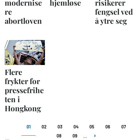
modernise
hjemløse
risikerer
re
fengsel ved
abortloven
å ytre seg
Flere
frykter for
pressefrihe
ten i
Hongkong
Sider
01
02
03
04
05
06
07
…
08
09