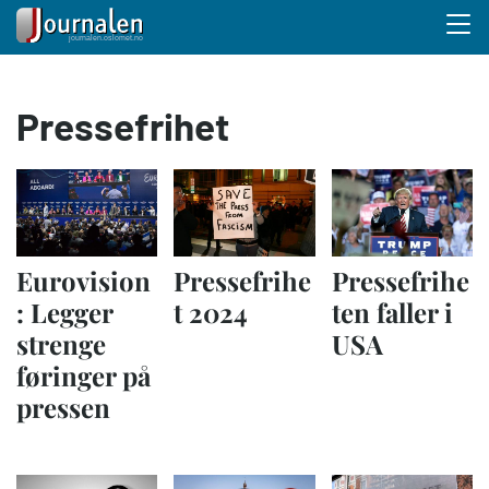
Menu 
Hopp
Pressefrihet
til
hovedinnhold
Eurovision
Pressefrihe
Pressefrihe
: Legger
t 2024
ten faller i
strenge
USA
føringer på
pressen