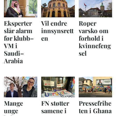
Eksperter
Vil endre
Roper
slår alarm
innsynsrett
varsko om
før klubb–
en
forhold i
VM i
kvinnefeng
Saudi–
sel
Arabia
Mange
FN støtter
Pressefrihe
unge
samene i
ten i Ghana