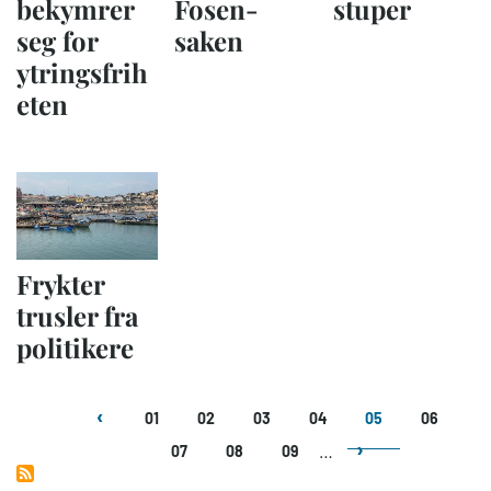
bekymrer
Fosen-
stuper
seg for
saken
ytringsfrih
eten
Frykter
trusler fra
politikere
Sider
01
02
03
04
05
06
…
07
08
09