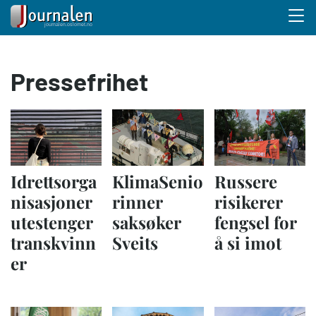
Menu 
Hopp
Pressefrihet
til
hovedinnhold
Idrettsorga
KlimaSenio
Russere
nisasjoner
rinner
risikerer
utestenger
saksøker
fengsel for
transkvinn
Sveits
å si imot
er