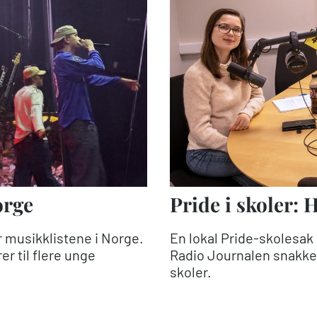
orge
Pride i skoler: H
 musikklistene i Norge.
En lokal Pride-skolesak h
r til flere unge
Radio Journalen snakke 
skoler.