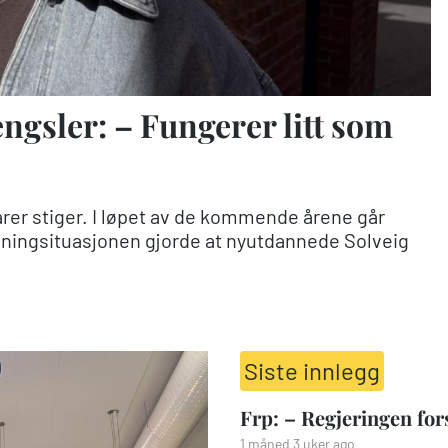
ngsler: – Fungerer litt som
arer stiger. I løpet av de kommende årene går
ingsituasjonen gjorde at nyutdannede Solveig
Siste innlegg
Frp: – Regjeringen fo
1 måned 3 uker ago