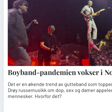
Boyband-pandemien vokser i N
Det er en økende trend av gutteband som topper
Drøy russemusikk om dop, sex og damer appelere
mennesker. Hvorfor det?