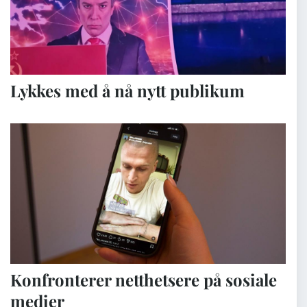
Lykkes med å nå nytt publikum
Konfronterer netthetsere på sosiale
medier