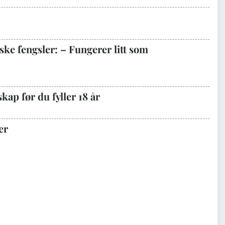
ke fengsler: – Fungerer litt som
kap før du fyller 18 år
er