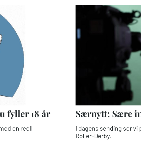
u fyller 18 år
Særnytt: Sære i
med en reell
I dagens sending ser vi 
Roller-Derby.