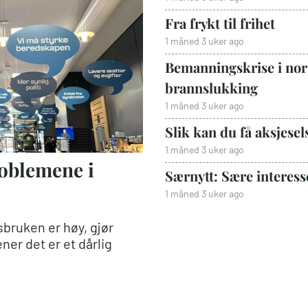
Fra frykt til frihet
1 måned 3 uker ago
Bemanningskrise i nors
brannslukking
1 måned 3 uker ago
Slik kan du få aksjesels
1 måned 3 uker ago
roblemene i
Særnytt: Sære interess
1 måned 3 uker ago
bruken er høy, gjør
er det er et dårlig