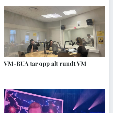
VM-BUA tar opp alt rundt VM