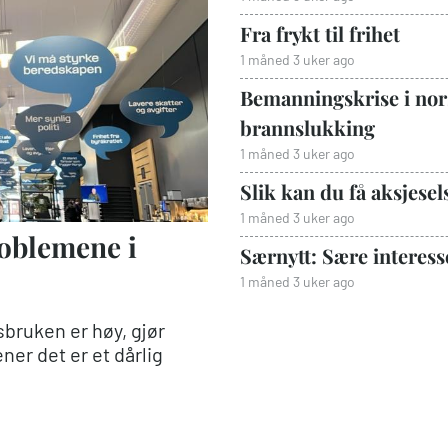
Fra frykt til frihet
1 måned 3 uker ago
Bemanningskrise i nors
brannslukking
1 måned 3 uker ago
Slik kan du få aksjesels
1 måned 3 uker ago
roblemene i
Særnytt: Sære interess
1 måned 3 uker ago
bruken er høy, gjør
er det er et dårlig