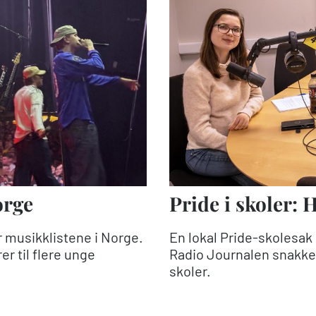
orge
Pride i skoler: H
 musikklistene i Norge.
En lokal Pride-skolesak h
r til flere unge
Radio Journalen snakke 
skoler.