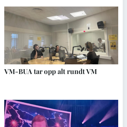
VM-BUA tar opp alt rundt VM