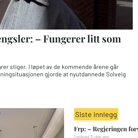
ngsler: – Fungerer litt som
arer stiger. I løpet av de kommende årene går
ingsituasjonen gjorde at nyutdannede Solveig
Siste innlegg
Frp: – Regjeringen fo
1 måned 3 uker ago