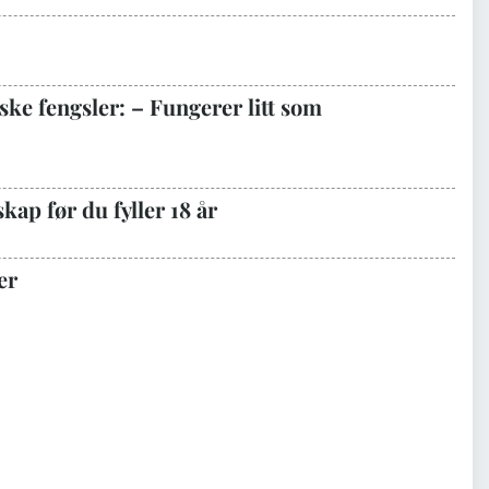
ke fengsler: – Fungerer litt som
kap før du fyller 18 år
er