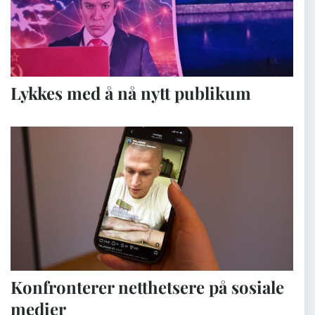
Lykkes med å nå nytt publikum
Konfronterer netthetsere på sosiale
medier