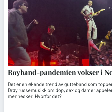
Boyband-pandemien vokser i N
Det er en økende trend av gutteband som topper
Drøy russemusikk om dop, sex og damer appelere
mennesker. Hvorfor det?