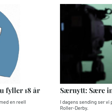
u fyller 18 år
Særnytt: Sære i
med en reell
I dagens sending ser vi 
Roller-Derby.